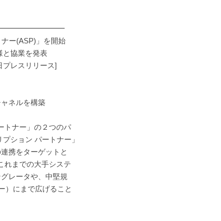
━━━━━━━━━
ナー(ASP)」を開始
様と協業を発表
リリース]
チャネルを構築
 パートナー」の２つのパ
リプション パートナー」
の連携をターゲットと
て、これまでの大手システ
テグレータや、中堅規
ダー）にまで広げること