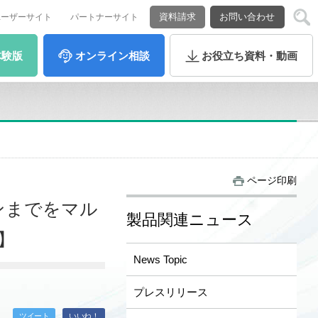
資料請求
お問い合わせ
ユーザーサイト
パートナーサイト
体験版
オンライン
相談
お役立ち
資料・動画
ページ印刷
ンまでをマル
製品関連ニュース
4】
News Topic
プレスリリース
ツイート
いいね！