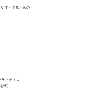
しやすくするための
トプラクティス
京開催］