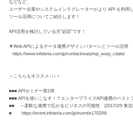
などなど、
ユーザー企業やシステムインテグレーターがより API を利用
ツール活用についてご紹介します！
API活用を検討している方”必読”です！
▼Web APIによるデータ連携デザインパターンとツール活用
https://www.infoteria.com/jp/contact/warp/wp_warp_cdata/
＜こちらもオススメ↓↓↓＞
■■■ APIセミナー第1弾
■■■ APIを使いこなす！？エンタープライズAPI連携のベス
■■ ～柔軟な連携で広がるビジネスの可能性 [2017/2/9 東
■ https://event.infoteria.com/jp/event/e170209/