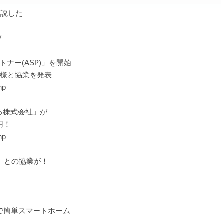
解説した
/
トナー(ASP)」を開始
社様と協業を発表
hp
る株式会社」が
用！
hp
ト）との協業が！
e」で簡単スマートホーム