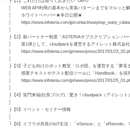
├【1】これだけは知っておきたい《API》
│ WEB API利用の基本から実装パターンまでをマルッと
│ ホワイトペーパー★本日公開★
│ https://www.infoteria.com/jp/contact/warp/wp_warp_cdata
│
├【2】新パートナー制度「ASTERIAサブスクリプション パー
│ 第1弾として、cloudpackを運営するアイレット株式会
│ https://www.infoteria.com/jp/news/press/2017/01/23_02.p
│
├【3】子ども向けロボット教室「ロボ団」を運営する「夢見
│ 授業テキストやテスト配信ツールに「Handbook」を採
│ https://www.infoteria.com/jp/news/press/2017/01/25_01.p
│
├【4】笑門来福(社長ブログ)：驚き！cloudpack（アイレッ
│
├【5】イベント・セミナー情報
│
└【6】イフラボ所長のIoT生活：「eSensor」と「eRemot