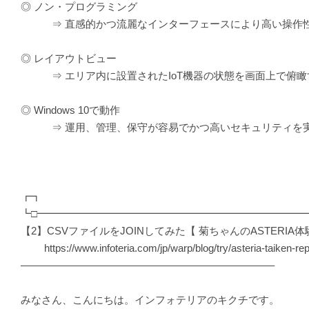
◎ ノン・プログラミング
⇒ 直感的かつ流麗なインターフェースにより高い操作
◎ レイアウトビュー
⇒ エリア内に設置されたIoT機器の状態を画面上で俯瞰
◎ Windows 10で動作
⇒ 運用、管理、保守が容易でかつ高いセキュリティを
┏┓
┗□━━━━━━━━━━━━━━━━━━━━━━━━━━
【2】CSVファイルをJOINしてみた【 菊ちゃんのASTERIA体
https://www.infoteria.com/jp/warp/blog/try/asteria-taiken-rep
————————————————————————–
みなさん、こんにちは。インフォテリアのキクチです。