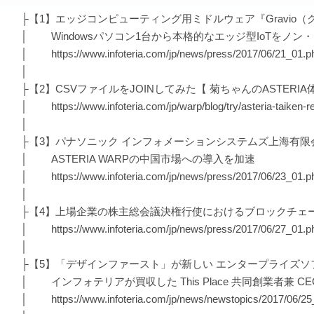
├【1】エッジコンピューティング用ミドルウェア『Gravio
│ Windowsパソコン1台から本格的なエッジ型IoTをノ
│ https://www.infoteria.com/jp/news/press/2017/06/21_01.p
│
├【2】CSVファイルをJOINしてみた【 菊ちゃんのASTERIA
│ https://www.infoteria.com/jp/warp/blog/try/asteria-taiken-r
│
├【3】パナソニック インフォメーションシステムズ上海有限
│ ASTERIA WARPの中国市場への導入を加速
│ https://www.infoteria.com/jp/news/press/2017/06/23_01.p
│
├【4】上場企業の株主総会議決権行使におけるブロックチェ
│ https://www.infoteria.com/jp/news/press/2017/06/27_01.p
│
├【5】「デザインファースト」が新しい エンタープライズ
│ インフォテリアが買収した This Place 共同創業者兼 C
│ https://www.infoteria.com/jp/news/newstopics/2017/06/25