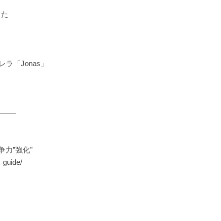
した
ラ「Jonas」
———
争力”強化”
_guide/