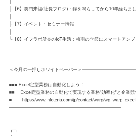
│
├【6】笑門来福(社長ブログ)：鐘を鳴らしてから10年経ちま
│
├【7】イベント・セミナー情報
│
└【8】イフラボ所長のIoT生活：梅雨の季節にスマートアンブレ
＜今月の一押しホワイトペーパー＞———————————
■■■ Excel定型業務は自動化しよう！
■■ Excel定型業務の自動化で実現する業務”効率化”と企業競
■ https://www.infoteria.com/jp/contact/warp/wp_warp_excel
————————————————————————–
┏┓