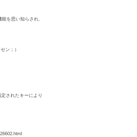
な機能を思い知らされ、
マセン；）
h）を指定されたキーにより
t/26602.html