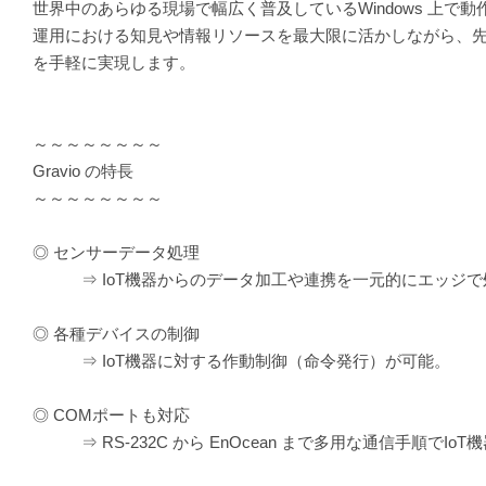
世界中のあらゆる現場で幅広く普及しているWindows 上で
運用における知見や情報リソースを最大限に活かしながら、先進
を手軽に実現します。
～～～～～～～～
Gravio の特長
～～～～～～～～
◎ センサーデータ処理
⇒ IoT機器からのデータ加工や連携を一元的にエッジで
◎ 各種デバイスの制御
⇒ IoT機器に対する作動制御（命令発行）が可能。
◎ COMポートも対応
⇒ RS-232C から EnOcean まで多用な通信手順でIo