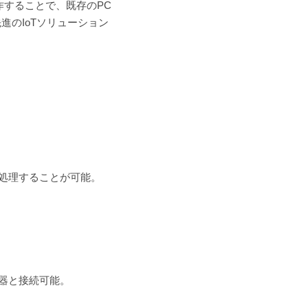
動作することで、既存のPC
のIoTソリューション
処理することが可能。
T機器と接続可能。