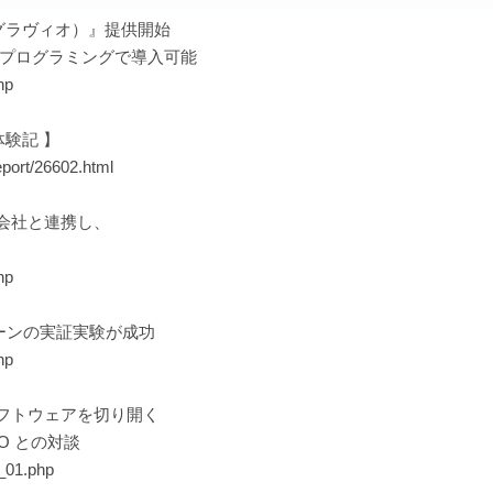
（グラヴィオ）』提供開始
ン・プログラミングで導入可能
hp
体験記 】
eport/26602.html
会社と連携し、
hp
ーンの実証実験が成功
hp
ソフトウェアを切り開く
EO との対談
_01.php