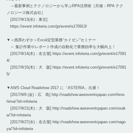
～最新事例とテクノロジーから学ぶRPA活用術［共催：RPA テク
ノロジーズ株式会社］
[2017/9/13(水)：東京]
https://event.infoteria.com/jp/event/e170913/
▼＜残席わずか＞Excel定型業務“カイゼン”セミナー
～ 集計作業やレポート作成の自動化で業務効率を大幅向上！
[2017/9/14(木)：名古屋] https://event.infoteria.com/jp/event/e17091
4/
[2017/9/15(木)：大 阪] https://event.infoteria.com/jp/event/e17091
5/
▼AWS Cloud Roadshow 2017 に「ASTERIA」出展！
[2017/9/8 (金)：広 島] http://roadshow.awseventsjapan.com/hiros
hima/?id=infoteria
[2017/9/21(木)：大 阪] http://roadshow.awseventsjapan.com/osak
a/?id=infoteria
[2017/9/27(水)：名古屋] http://roadshow.awseventsjapan.com/nago
ya/?id=infoteria