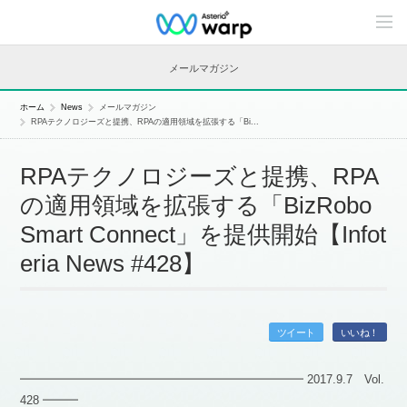
C
o
n
t
メールマガジン
e
n
t
ホーム
News
メールマガジン
s
RPAテクノロジーズと提携、RPAの適用領域を拡張する「Bi...
L
i
n
RPAテクノロジーズと提携、RPA
e
u
の適用領域を拡張する「BizRobo
p
Smart Connect」を提供開始【Infot
eria News #428】
ツイート
いいね！
━━━━━━━━━━━━━━━━━━━━━━━━ 2017.9.7 Vol.
428 ━━━