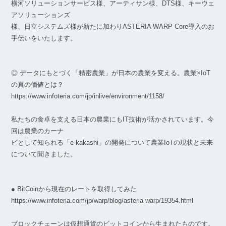
横河ソリューションサービス様、アーティサン様、DTS様、キーウェ
アソリューションズ
様、日立システムズ様が新たに加わりASTERIA WARP Core導入のお
手伝いをいたします。
◎ データにもとづく「精密農業」が日本の農業を変える。農業×IoT
の真の価値とは？
https://www.infoteria.com/jp/inlive/environment/1158/
私たちの食卓を支える日本の農業にもIT技術が活かされています。今
回は農業のカーナ
ビとして知られる「e-kakashi」の開発について農業IoTの現状と未来
について聞きました。
● BitCoinから現在のレートを取得してみた
https://www.infoteria.com/jp/warp/blog/asteria-warp/19354.html
ブロックチェーンは仮想通貨のビットコインから生まれたものです。