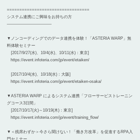
=================================
システム連携にご興味をお持ちの方
———————————
▼ノンコーディングでのデータ連携を体験！「ASTERIA WARP」無
料体験セミナー
[2017/9/27(水)、10/4(水)、10/11(水)：東京]
https://event.infoteria.com/jp/event/etaiken/
[2017/10/4(水)、10/18(水)：大阪]
https://event.infoteria.com/jp/event/etaiken-osaka/
▼ASTERIA WARP によるシステム連携「フローサービストレーニン
グコース3日間」
[2017/10/17(火)～10/19(木)：東京]
https://event.infoteria.com/jp/event/training_flow/
▼＜残席わずか＞今さら聞けない！「働き方改革」を促進するRPA入
門セミナー