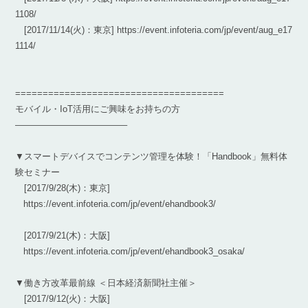
1108/
[2017/11/14(火)：東京] https://event.infoteria.com/jp/event/aug_e17
1114/
======================================
モバイル・IoT活用にご興味をお持ちの方
————————————–
▼スマートデバイスでコンテンツ管理を体験！「Handbook」無料体
験セミナー
[2017/9/28(木)：東京]
https://event.infoteria.com/jp/event/ehandbook3/
[2017/9/21(木)：大阪]
https://event.infoteria.com/jp/event/ehandbook3_osaka/
▼働き方改革最前線 ＜日本経済新聞社主催＞
[2017/9/12(火)：大阪]