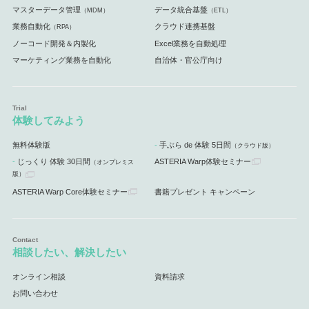
マスターデータ管理
データ統合基盤
（MDM）
（ETL）
業務自動化
クラウド連携基盤
（RPA）
ノーコード開発＆内製化
Excel業務を自動処理
マーケティング業務を自動化
自治体・官公庁向け
体験してみよう
無料体験版
手ぶら de 体験 5日間
（クラウド版）
じっくり 体験 30日間
ASTERIA Warp体験セミナー
（オンプレミス
版）
ASTERIA Warp Core体験セミナー
書籍プレゼント キャンペーン
相談したい、解決したい
オンライン相談
資料請求
お問い合わせ