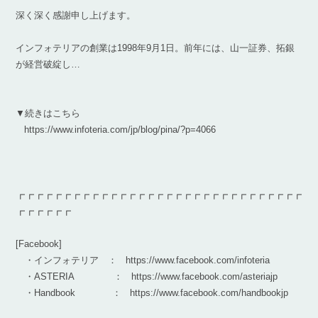
深く深く感謝申し上げます。
インフォテリアの創業は1998年9月1日。前年には、山一証券、拓銀
が経営破綻し…
▼続きはこちら
https://www.infoteria.com/jp/blog/pina/?p=4066
┏┏┏┏┏┏┏┏┏┏┏┏┏┏┏┏┏┏┏┏┏┏┏┏┏┏┏┏┏┏┏
┏┏┏┏┏┏
[Facebook]
・インフォテリア ： https://www.facebook.com/infoteria
・ASTERIA ： https://www.facebook.com/asteriajp
・Handbook ： https://www.facebook.com/handbookjp