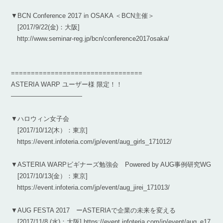
▼BCN Conference 2017 in OSAKA ＜BCN主催＞
[2017/9/22(金)：大阪]
http://www.seminar-reg.jp/bcn/conference2017osaka/
=================================
ASTERIA WARP ユーザー様 限定！！
———————————
▼ハロウィン女子会
[2017/10/12(木）：東京]
https://event.infoteria.com/jp/event/aug_girls_171012/
▼ASTERIA WARPビギナーズ勉強会 Powered by AUG事例研究WG
[2017/10/13(金）：東京]
https://event.infoteria.com/jp/event/aug_jirei_171013/
▼AUG FESTA 2017 ーASTERIAで企業の未来を変える
[2017/11/8 (水)：大阪] https://event.infoteria.com/jp/event/aug_e17