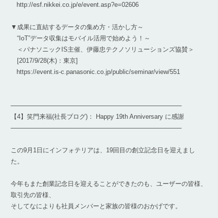
http://esf.nikkei.co.jp/e/event.asp?e=02606
▼成果に直結するデータの集め方・活かし方～
“IoT”データ収集はモバイル活用で始めよう！～
＜パナソニックIS主催、伊藤忠テクノソリューションズ協賛＞
[2017/9/28(木)：東京]
https://event.is-c.panasonic.co.jp/public/seminar/view/551
───────────────────────────────────────
【4】笑門来福(社長ブログ)： Happy 19th Anniversary に感謝
───────────────────────────────────────
この9月1日にインフォテリアは、19回目の創立記念日を迎えまし
た。
今年もまた創業記念日を迎えることができたのも、ユーザーの皆様、
取引先の皆様、
そしてなによりも社員メンバーと家族の皆様のおかげです。