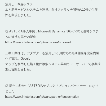
活用し、既存システ
ムと新サービスシステムを連携。自社スクラッチ開発の10倍の生産
性を実現しました。
◎ ASTERIA導入事例：Microsoft Dynamics 365(CRM)と基幹システ
ムの連携を完全内製化
https://www.infoteria.com/jp/warp/case/w_sanki/
三機工業様は、アダプターを活用し2ヶ月間での短期開発を完全内製
化で実現。Google
マップを利用した施工物件検索システム早期カットオーバーで事業推
進に貢献しました。
◎ 新たに5社が「ASTERIAサブスクリプションパートナー」になり
ました！
https://www.infoteria.com/jp/warp/partner#subscription