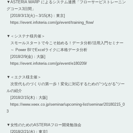
▼ASTERIA WARP によるシステム連携「フローサービストレーニン
グコース3日間」
[2018/3/13(火)～3/15(木)：東京]
https://event.infoteria.com/jp/event/training_flow/
▼＜システナ様共催＞
スモールスタートで今こそ始める！データ分析/活用入門セミナー
～ Power BIでExcelライクに本格データ分析
[2018/2/9(金)：大阪]
https://event.infoteria.com/jp/event/e180209/
▼＜エクス様主催＞
次世代ものづくりの第一歩！変化に対応するための”つながる”ツー
ルの紹介
[2018/2/15(木)：大阪]
https://www.xeex.co.jp/seminar/upcoming-list/seminar/20180215_0
3
▼女性のためのASTERIAフロー開発勉強会
[2018/2/21(水)：東京]