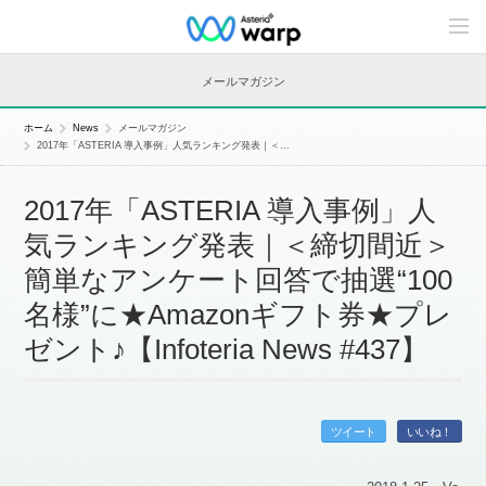
C
o
n
t
メールマガジン
e
n
t
ホーム
News
メールマガジン
s
2017年「ASTERIA 導入事例」人気ランキング発表｜＜...
L
i
n
2017年「ASTERIA 導入事例」人
e
u
気ランキング発表｜＜締切間近＞
p
簡単なアンケート回答で抽選“100
名様”に★Amazonギフト券★プレ
ゼント♪【Infoteria News #437】
ツイート
いいね！