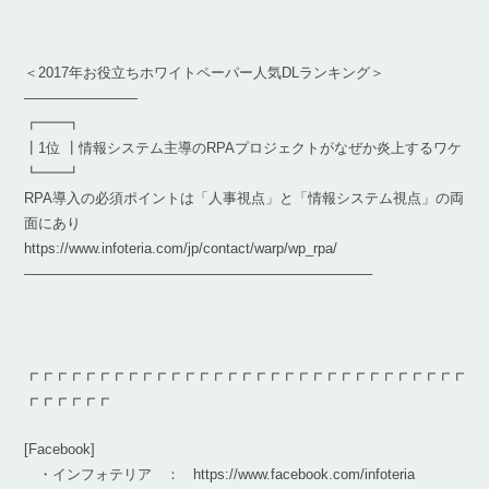
＜2017年お役立ちホワイトペーパー人気DLランキング＞
————————
┏━━┓
┃1位 ┃情報システム主導のRPAプロジェクトがなぜか炎上するワケ
┗━━┛
RPA導入の必須ポイントは「人事視点」と「情報システム視点」の両
面にあり
https://www.infoteria.com/jp/contact/warp/wp_rpa/
————————————————————————–
┏┏┏┏┏┏┏┏┏┏┏┏┏┏┏┏┏┏┏┏┏┏┏┏┏┏┏┏┏┏┏
┏┏┏┏┏┏
[Facebook]
・インフォテリア ： https://www.facebook.com/infoteria