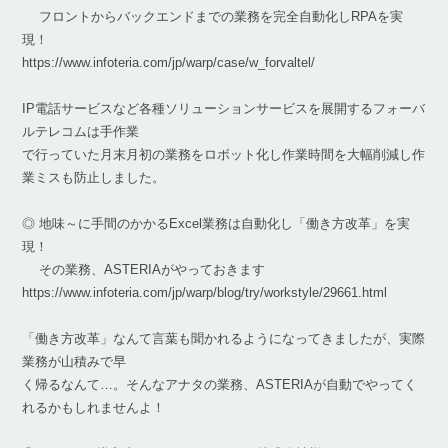
フロントからバックエンドまでの業務を完全自動化しRPAを実
現！
https://www.infoteria.com/jp/warp/case/w_forvaltel/
IP電話サービスなど各種ソリューションサービスを展開するフォーバ
ルテレコムは手作業
で行っていた月末月初の業務をロボット化し作業時間を大幅削減し作
業ミスも防止しました。
◎ 地味～に手間のかかるExcel業務は自動化し「働き方改革」を実
現！
その業務、ASTERIAがやっておきます
https://www.infoteria.com/jp/warp/blog/try/workstyle/29661.html
「働き方改革」なんて言葉も聞かれるようになってきましたが、実際
業務が山積みで早
く帰るなんて…。そんなアナタの業務、ASTERIAが自動でやってく
れるかもしれませんよ！