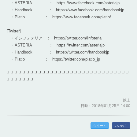
・ASTERIA ： https://www.facebook.com/asteriajp
・Handbook ： https://www.facebook.com/handbookjp
・Platio ： https://www.facebook.com/platio/
[Twitter]
・インフォテリア ： https://twitter.com/Infoteria
・ASTERIA ： https://twitter.com/asteriajp
・Handbook ： https://twitter.com/handbookjp
・Platio ： https://twitter.com/platio_jp
┛┛┛┛┛┛┛┛┛┛┛┛┛┛┛┛┛┛┛┛┛┛┛┛┛┛┛┛┛┛┛
┛┛┛┛┛┛┛
以上
日時：2018年01月25日 14:00
ツイート
いいね！