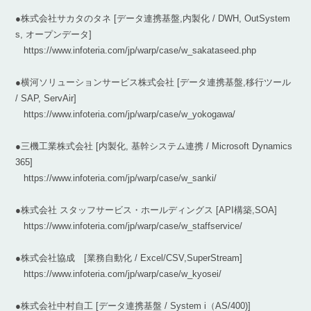
●株式会社サカタのタネ [データ連携基盤,内製化 / DWH, OutSystem
s, オープンデータ]
https://www.infoteria.com/jp/warp/case/w_sakataseed.php
●横河ソリューションサービス株式会社 [データ連携基盤,移行ツール
/ SAP, ServAir]
https://www.infoteria.com/jp/warp/case/w_yokogawa/
●三機工業株式会社 [内製化, 基幹システム連携 / Microsoft Dynamics
365]
https://www.infoteria.com/jp/warp/case/w_sanki/
●株式会社 スタッフサービス・ホールディングス [API構築,SOA]
https://www.infoteria.com/jp/warp/case/w_staffservice/
●株式会社協成 [業務自動化 / Excel/CSV,SuperStream]
https://www.infoteria.com/jp/warp/case/w_kyosei/
●株式会社中村自工 [データ連携基盤 / System i（AS/400)]