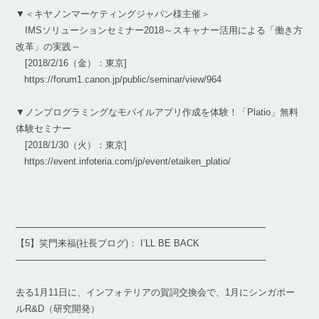
▼＜キヤノンマーケティングジャパン様主催＞
IMSソリューションセミナー2018～スキャナー活用による「働き方
改革」の実践～
[2018/2/16（金）：東京]
https://forum1.canon.jp/public/seminar/view/964
▼ノンプログラミングなモバイルアプリ作成を体験！「Platio」無料
体験セミナー
[2018/1/30（火）：東京]
https://event.infoteria.com/jp/event/etaiken_platio/
───────────────────────────────────────
【5】笑門来福(社長ブログ)： I’LL BE BACK
───────────────────────────────────────
去る1月11日に、インフォテリアの賀詞交換会で、1月にシンガポー
ルR&D（研究開発）