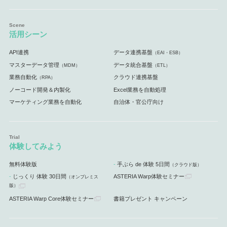
活用シーン
API連携
データ連携基盤
（EAI・ESB）
マスターデータ管理
データ統合基盤
（MDM）
（ETL）
業務自動化
クラウド連携基盤
（RPA）
ノーコード開発＆内製化
Excel業務を自動処理
マーケティング業務を自動化
自治体・官公庁向け
体験してみよう
無料体験版
手ぶら de 体験 5日間
（クラウド版）
じっくり 体験 30日間
ASTERIA Warp体験セミナー
（オンプレミス
版）
ASTERIA Warp Core体験セミナー
書籍プレゼント キャンペーン