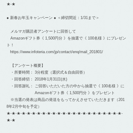
★-★
● 新春お年玉キャンペーン ● ＜締切間近：1/31まで＞
メルマガ購読者アンケートに回答して
Amazonギフト券《 1,500円分 》を抽選で《 100名様 》にプレゼン
ト！
https://www.infoteria.com/jp/contact/enq/mail_201801/
【アンケート概要】
・所要時間： 3分程度（選択式＆自由回答）
・回答締切： 2018年1月31日(水)
・回答謝礼： ご回答いただいた方の中から抽選で《 100名様 》に
Amazonギフト券《 1,500円分 》をプレゼント
※当選の発表は商品の発送をもってかえさせていただきます（201
8年2月中旬を予定）
★-★-★-★-★-★-★-★-★-★-★-★-★-★-★-★-★-★-★-★-★-★-★-
★-★