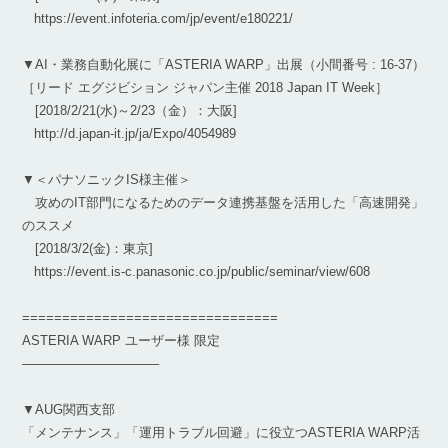
https://event.infoteria.com/jp/event/e180221/
▼AI・業務自動化展に「ASTERIA WARP」出展（小間番号 : 16-37）
［リード エグジビション ジャパン主催 2018 Japan IT Week］
[2018/2/21(水)～2/23（金）：大阪]
http://d.japan-it.jp/ja/Expo/4054989
▼＜パナソニックIS様主催＞
攻めのIT部門になるためのデータ連携基盤を活用した「高速開発」
のススメ
[2018/3/2(金)：東京]
https://event.is-c.panasonic.co.jp/public/seminar/view/608
================================
ASTERIA WARP ユーザー様 限定
——————————–
▼AUG関西支部
「メンテナンス」「運用トラブル回避」に役立つASTERIA WARP活