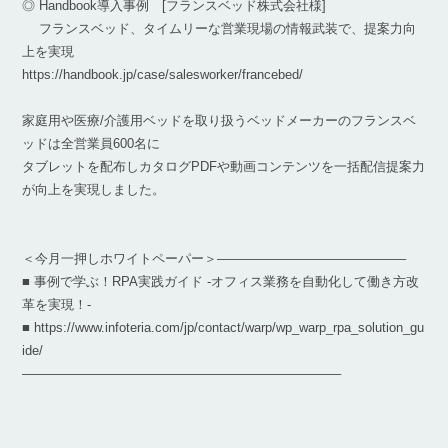
◎ Handbook導入事例 [フランスベッド株式会社様]
フランスベッド、タイムリーな営業現場の情報武装で、提案力向
上を実現
https://handbook.jp/case/salesworker/francebed/
家庭用や医療/介護用ベッドを取り扱うベッドメーカーのフランスベ
ッドは全営業員600名に
タブレットを配布しカタログPDFや動画コンテンツを一括配信提案力
が向上を実現しました。
＜今月一押しホワイトペーパー＞——————————————–
■ 事例で学ぶ！RPA実践ガイド -オフィス業務を自動化して働き方改
革を実現！-
■ https://www.infoteria.com/jp/contact/warp/wp_warp_rpa_solution_gu
ide/
————————————————————————–