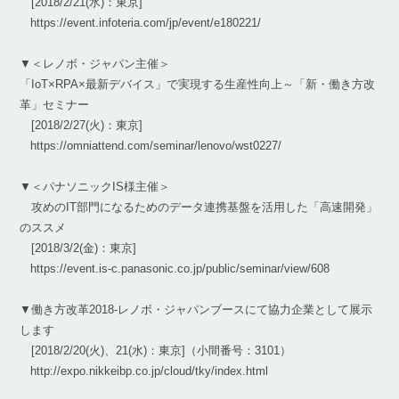
[2018/2/21(水)：東京]
https://event.infoteria.com/jp/event/e180221/
▼＜レノボ・ジャパン主催＞
「IoT×RPA×最新デバイス」で実現する生産性向上～「新・働き方改
革」セミナー
[2018/2/27(火)：東京]
https://omniattend.com/seminar/lenovo/wst0227/
▼＜パナソニックIS様主催＞
攻めのIT部門になるためのデータ連携基盤を活用した「高速開発」
のススメ
[2018/3/2(金)：東京]
https://event.is-c.panasonic.co.jp/public/seminar/view/608
▼働き方改革2018-レノボ・ジャパンブースにて協力企業として展示
します
[2018/2/20(火)、21(水)：東京]（小間番号：3101）
http://expo.nikkeibp.co.jp/cloud/tky/index.html