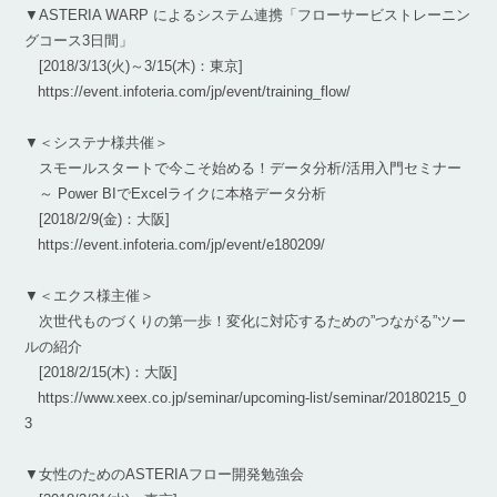
▼ASTERIA WARP によるシステム連携「フローサービストレーニン
グコース3日間」
[2018/3/13(火)～3/15(木)：東京]
https://event.infoteria.com/jp/event/training_flow/
▼＜システナ様共催＞
スモールスタートで今こそ始める！データ分析/活用入門セミナー
～ Power BIでExcelライクに本格データ分析
[2018/2/9(金)：大阪]
https://event.infoteria.com/jp/event/e180209/
▼＜エクス様主催＞
次世代ものづくりの第一歩！変化に対応するための”つながる”ツー
ルの紹介
[2018/2/15(木)：大阪]
https://www.xeex.co.jp/seminar/upcoming-list/seminar/20180215_0
3
▼女性のためのASTERIAフロー開発勉強会