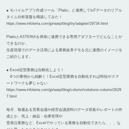
● モバイルアプリ作成ツール「Platio」と連携してIoTデータのリアル
タイム分析基盤を構築してみた！
https://www.infoteria.com/jp/warp/blog/try/adapter/29734.html
PlatioとASTERIAを簡単に連携できる専用アダプターでどんなことが
できるのか、
生産現場でのデータ活用による業務改革デモを元に連携のイメージを
ご紹介します。
● Excel定型業務は自動化しよう！
8つの事例から紐解く！Excel定型業務を自動化すれば時短やスマ
ートワークも夢じゃない
https://www.infoteria.com/jp/warp/blog/column/solutions-column/2629
7.html
毎月、毎週ある営業会議や経営会議資料のデータ収集やレポートの作
成とか、売上・納品・在庫管理や
受発注業務など、Excelでやっている業務を自動化できたら、、、な