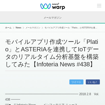
C
o
n
t
メールマガジン
e
n
t
ホーム
News
メールマガジン
モバイルアプリ作成ツール「Platio」とASTERIAを連...
s
L
i
モバイルアプリ作成ツール「Plati
n
e
o」とASTERIAを連携してIoTデー
u
p
タのリアルタイム分析基盤を構築
してみた【Infoteria News #438】
ツイート
いいね！
━━━━━━━━━━━━━━━━━━━━━━━━ 2018.2.8 Vol.
438 ━━━
□□■ // Infoteria News — インフォテリア ニュース —