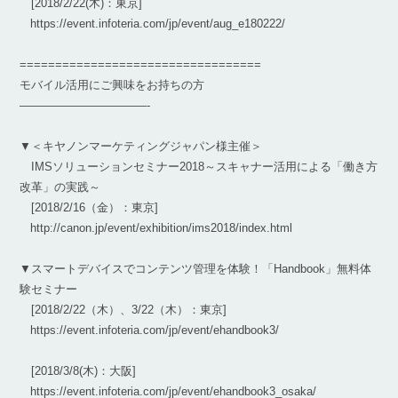
[2018/2/22(木)：東京]
https://event.infoteria.com/jp/event/aug_e180222/
==================================
モバイル活用にご興味をお持ちの方
———————————-
▼＜キヤノンマーケティングジャパン様主催＞
IMSソリューションセミナー2018～スキャナー活用による「働き方
改革」の実践～
[2018/2/16（金）：東京]
http://canon.jp/event/exhibition/ims2018/index.html
▼スマートデバイスでコンテンツ管理を体験！「Handbook」無料体
験セミナー
[2018/2/22（木）、3/22（木）：東京]
https://event.infoteria.com/jp/event/ehandbook3/
[2018/3/8(木)：大阪]
https://event.infoteria.com/jp/event/ehandbook3_osaka/