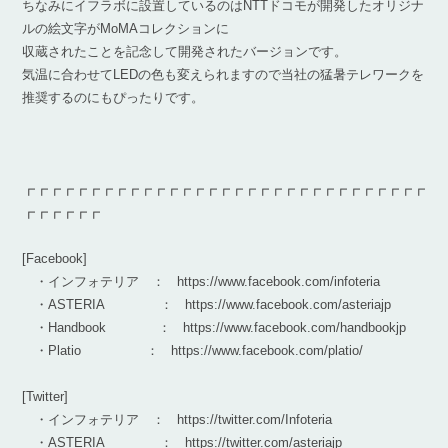
ちなみにイフラボに設置しているのはNTTドコモが開発したオリジナ
ルの絵文字がMoMAコレクションに
収蔵されたことを記念して開発されたバージョンです。
気温に合わせてLEDの色も変えられますので当社の猛暑テレワークを
推奨するのにもぴったりです。
┏┏┏┏┏┏┏┏┏┏┏┏┏┏┏┏┏┏┏┏┏┏┏┏┏┏┏┏┏┏┏
┏┏┏┏┏┏
[Facebook]
・インフォテリア ： https://www.facebook.com/infoteria
・ASTERIA ： https://www.facebook.com/asteriajp
・Handbook ： https://www.facebook.com/handbookjp
・Platio ： https://www.facebook.com/platio/
[Twitter]
・インフォテリア ： https://twitter.com/Infoteria
・ASTERIA ： https://twitter.com/asteriajp