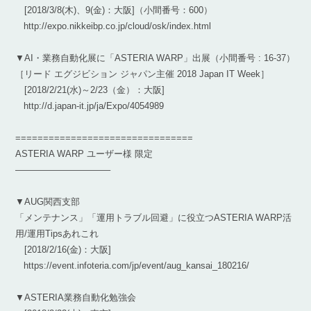
[2018/3/8(木)、9(金)：大阪]（小間番号：600）
http://expo.nikkeibp.co.jp/cloud/osk/index.html
▼AI・業務自動化展に「ASTERIA WARP」出展（小間番号 : 16-37）
［リード エグジビション ジャパン主催 2018 Japan IT Week］
[2018/2/21(水)～2/23（金）：大阪]
http://d.japan-it.jp/ja/Expo/4054989
================================
ASTERIA WARP ユーザー様 限定
——————————–
▼AUG関西支部
「メンテナンス」「運用トラブル回避」に役立つASTERIA WARP活
用/運用Tipsあれこれ
[2018/2/16(金)：大阪]
https://event.infoteria.com/jp/event/aug_kansai_180216/
▼ASTERIA業務自動化勉強会