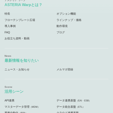
ASTERIA Warpとは？
特長
オプション機能
フローテンプレート広場
ラインナップ・価格
導入事例
動作環境
FAQ
ブログ
お役立ち資料・動画
最新情報を知りたい
ニュース・お知らせ
メルマガ登録
活用シーン
API連携
データ連携基盤
（EAI・ESB）
マスターデータ管理
データ統合基盤
（MDM）
（ETL）
業務自動化
クラウド連携基盤