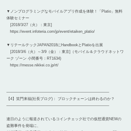
▼ノンプログラミングなモバイルアプリ作成を体験！「Platio」無料
体験セミナー
[2018/3/27（火）：東京]
https://event.infoteria.com/jp/event/etaiken_platio/
▼リテールテックJAPAN2018にHandbookとPlatioを出展
[2018/3/6（火）～3/9（金）：東京]（モバイル＆クラウドネットワ
ーク ゾーン 小間番号：RT1634)
https://messe.nikkei.co.jp/rt/
───────────────────────────────────────
【4】笑門来福(社長ブログ)： ブロックチェーンは終わるのか？
───────────────────────────────────────
連日のように報道されているコインチェック社での仮想通貨NEMの
盗難事件を発端に、