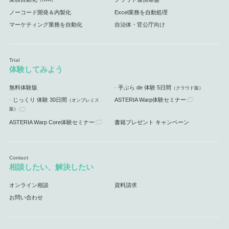
（RPA）
ノーコード開発＆内製化
Excel業務を自動処理
マーケティング業務を自動化
自治体・官公庁向け
体験してみよう
無料体験版
手ぶら de 体験 5日間
（クラウド版）
じっくり 体験 30日間
ASTERIA Warp体験セミナー
（オンプレミス
版）
ASTERIA Warp Core体験セミナー
書籍プレゼント キャンペーン
相談したい、解決したい
オンライン相談
資料請求
お問い合わせ