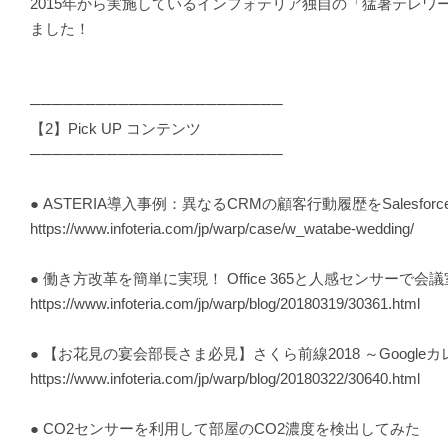
2015年から実施しているインフォテリア独自の「猛暑テレ
ました！
───────────────────────
【2】Pick UP コンテンツ
───────────────────────
● ASTERIA導入事例：異なるCRMの顧客行動履歴をSale
https://www.infoteria.com/jp/warp/case/w_watabe-wedding/
● 働き方改革を簡単に実現！ Office 365と人感センサーで
https://www.infoteria.com/jp/warp/blog/20180319/30361.html
● 【お花見の宴会部長さま必見】さくら前線2018 ～Googl
https://www.infoteria.com/jp/warp/blog/20180322/30640.html
● CO2センサーを利用して部屋のCO2濃度を検出してみた