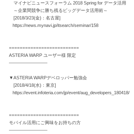
マイナビニュースフォーラム 2018 Spring for データ活用
～企業間競争に勝ち残るビッグデータ活用術～
[2018/3/23(金)：名古屋]
https://news.mynavi.jp/itsearch/seminar/158
==========================
ASTERIA WARP ユーザー様 限定
————————–
▼ASTERIA WARPデベロッパー勉強会
[2018/4/18(水)：東京]
https://event.infoteria.com/jp/event/aug_developers_180418/
==========================
モバイル活用にご興味をお持ちの方
————————–