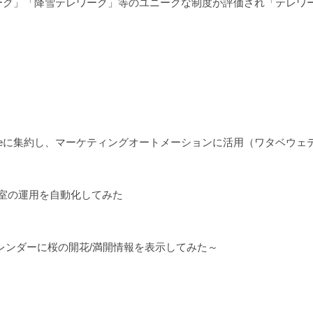
ワーク」「降雪テレワーク」等のユニークな制度が評価され「テレワ
sforceに集約し、マーケティングオートメーションに活用（ワタベウ
会議室の運用を自動化してみた
eカレンダーに桜の開花/満開情報を表示してみた～