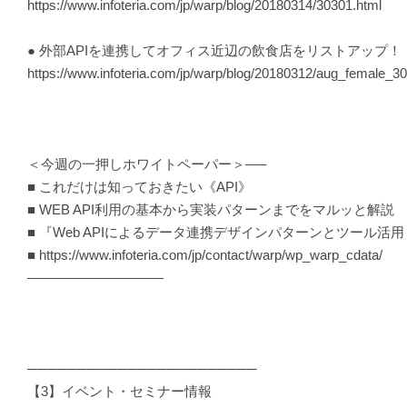
https://www.infoteria.com/jp/warp/blog/20180314/30301.html
● 外部APIを連携してオフィス近辺の飲食店をリストアップ！「
https://www.infoteria.com/jp/warp/blog/20180312/aug_female_3
＜今週の一押しホワイトペーパー＞—–
■ これだけは知っておきたい《API》
■ WEB API利用の基本から実装パターンまでをマルッと解説
■ 『Web APIによるデータ連携デザインパターンとツール活用
■ https://www.infoteria.com/jp/contact/warp/wp_warp_cdata/
——————————
───────────────────────
【3】イベント・セミナー情報