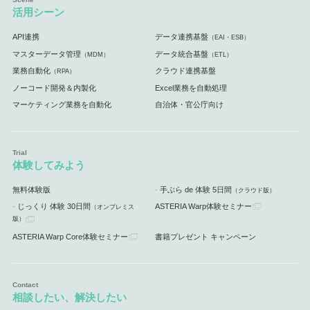
活用シーン
API連携
データ連携基盤
（EAI・ESB）
マスターデータ管理
データ統合基盤
（MDM）
（ETL）
業務自動化
クラウド連携基盤
（RPA）
ノーコード開発＆内製化
Excel業務を自動処理
マーケティング業務を自動化
自治体・官公庁向け
体験してみよう
無料体験版
手ぶら de 体験 5日間
（クラウド版）
じっくり 体験 30日間
ASTERIA Warp体験セミナー
（オンプレミス
版）
ASTERIA Warp Core体験セミナー
書籍プレゼント キャンペーン
相談したい、解決したい