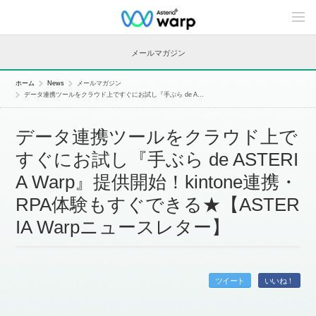
C
o
n
t
メールマガジン
e
n
t
ホーム
News
メールマガジン
s
データ連携ツールをクラウド上ですぐにお試し『手ぶら de A...
L
i
n
データ連携ツールをクラウド上で
e
u
すぐにお試し『手ぶら de ASTERI
p
A Warp』提供開始！kintone連携・
RPA体験もすぐできる★【ASTER
IA Warpニュースレター】
ツイート
いいね！