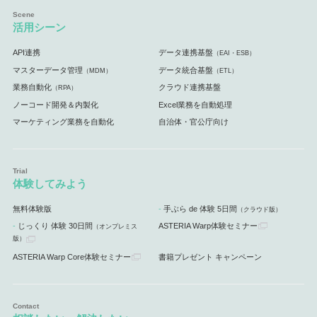
活用シーン
API連携
データ連携基盤
（EAI・ESB）
マスターデータ管理
データ統合基盤
（MDM）
（ETL）
業務自動化
クラウド連携基盤
（RPA）
ノーコード開発＆内製化
Excel業務を自動処理
マーケティング業務を自動化
自治体・官公庁向け
体験してみよう
無料体験版
手ぶら de 体験 5日間
（クラウド版）
じっくり 体験 30日間
ASTERIA Warp体験セミナー
（オンプレミス
版）
ASTERIA Warp Core体験セミナー
書籍プレゼント キャンペーン