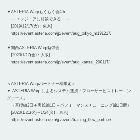
▼ASTERIA Warpもくもく会4th
― エンジニアに相談できる！ ―
[2019/12/17(火)：東京]
https://event.asteria.com/jp/event/aug_tokyo_m191217/
▼関西ASTERIA Warp勉強会
[2020/1/17(金)：大阪]
https://event.asteria.com/jp/event/aug_kansai_200117/
＜ASTERIA Warpパートナー様限定＞
▼ ASTERIA Warp によるシステム連携「フローサービストレーニン
グコース」
（基礎編2日＋実践編1日＋パフォーマンスチューニング編1日間）
[2020/1/21(火)～1/24(金)：東京]
https://event.asteria.com/jp/event/training_flow_partner/