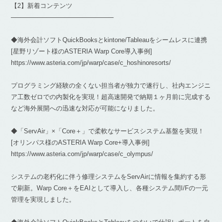
【2】新着コンテンツ
───────────────────────
◆海外会計ソフトQuickBooksとkintone/Tableauをシームレスに連携
[星野リゾート様のASTERIA Warp Core導入事例]
https://www.asteria.com/jp/warp/case/c_hoshinoresorts/
プログラミング経験の全くない担当者が独力で遂行し、社内エンジニ
ア工数ゼロでの内製化を実現！超高速開発で納期１ヶ月前に完成する
など海外展開への迅速な対応が可能になりました。
◆「ServAir」×「Core＋」で柔軟なサービスシステム基盤を実現！
[オリンパス様のASTERIA Warp Core+導入事例]
https://www.asteria.com/jp/warp/case/c_olympus/
システムの老朽化に伴う修理システムをServAirに情報を集約する形
で刷新。Warp Core＋をEAIとして導入し、各種システム間I/Fの一元
管理を実現しました。