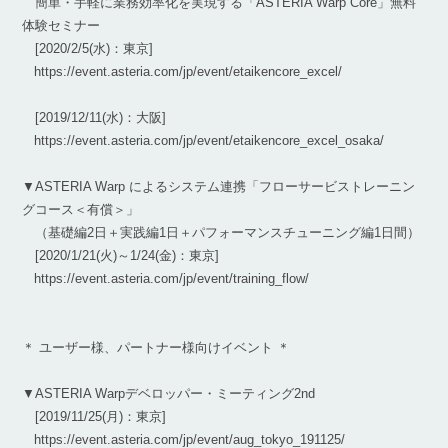
簡単・手軽に業務効率化を実現する「ASTERIA Warp Core」無料
体験セミナー
[2020/2/5(水)：東京]
https://event.asteria.com/jp/event/etaikencore_excel/
[2019/12/11(水)：大阪]
https://event.asteria.com/jp/event/etaikencore_excel_osaka/
▼ASTERIA Warp によるシステム連携「フローサービストレーニン
グコース＜有償＞」
（基礎編2日＋実践編1日＋パフォーマンスチューニング編1日間）
[2020/1/21(火)～1/24(金)：東京]
https://event.asteria.com/jp/event/training_flow/
＊ ユーザー様、パートナー様向けイベント ＊
▼ASTERIA Warpデベロッパー・ミーティング2nd
[2019/11/25(月)：東京]
https://event.asteria.com/jp/event/aug_tokyo_191125/