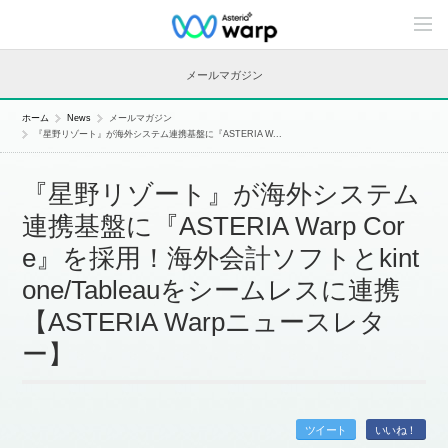
C
o
n
t
メールマガジン
e
n
t
ホーム
News
メールマガジン
s
『星野リゾート』が海外システム連携基盤に『ASTERIA W...
L
i
n
『星野リゾート』が海外システム
e
u
連携基盤に『ASTERIA Warp Cor
p
e』を採用！海外会計ソフトとkint
one/Tableauをシームレスに連携
【ASTERIA Warpニュースレタ
ー】
ツイート
いいね！