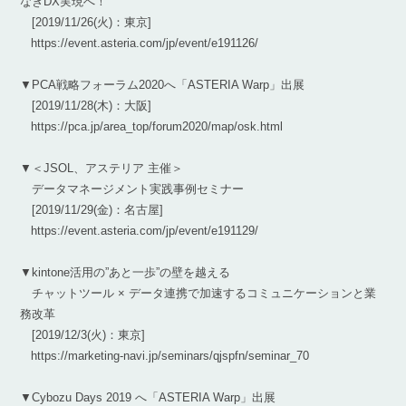
なぎDX実現へ！
[2019/11/26(火)：東京]
https://event.asteria.com/jp/event/e191126/
▼PCA戦略フォーラム2020へ「ASTERIA Warp」出展
[2019/11/28(木)：大阪]
https://pca.jp/area_top/forum2020/map/osk.html
▼＜JSOL、アステリア 主催＞
データマネージメント実践事例セミナー
[2019/11/29(金)：名古屋]
https://event.asteria.com/jp/event/e191129/
▼kintone活用の”あと一歩”の壁を越える
チャットツール × データ連携で加速するコミュニケーションと業
務改革
[2019/12/3(火)：東京]
https://marketing-navi.jp/seminars/qjspfn/seminar_70
▼Cybozu Days 2019 へ「ASTERIA Warp」出展