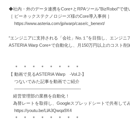
◆社内・外のデータ連携をCore+とRPAツール”BizRobo!”
［ ビーネックステクノロジーズ様のCore導入事例 ］
https://www.asteria.com/jp/warp/case/c_benext/
“エンジニアに支持される「会社」No.１”を目指し、エンジ
ASTERIA Warp Core+で自動化し、月150万円以上の
＊ ＊ ＊ ＊ ＊ ＊ ＊ ＊
【 動画で見るASTERIA Warp -Vol.2-】
つないでみた記事を動画でご紹介
———————————————-
経営管理部の業務を自動化！
為替レートを取得し、Googleスプレッドシートで共有して
https://youtu.be/LlA3Qwqa9X4
＊ ＊ ＊ ＊ ＊ ＊ ＊ ＊