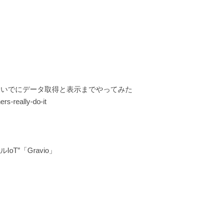
、ついでにデータ取得と表示までやってみた
rs-really-do-it
T”「Gravio」