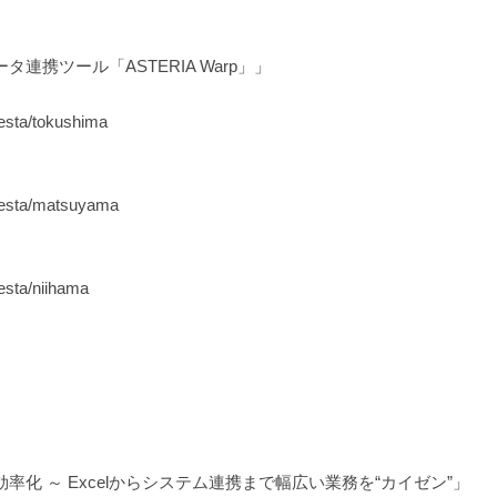
ータ連携ツール「ASTERIA Warp」」
festa/tokushima
wfesta/matsuyama
esta/niihama
化 ～ Excelからシステム連携まで幅広い業務を“カイゼン”」