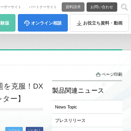
資料請求
お問い合わせ
ユーザーサイト
パートナーサイト
体験版
オンライン
相談
お役立ち
資料・動画
ページ印刷
課題を克服！DX
製品関連ニュース
レター】
News Topic
プレスリリース
ツイート
いいね！