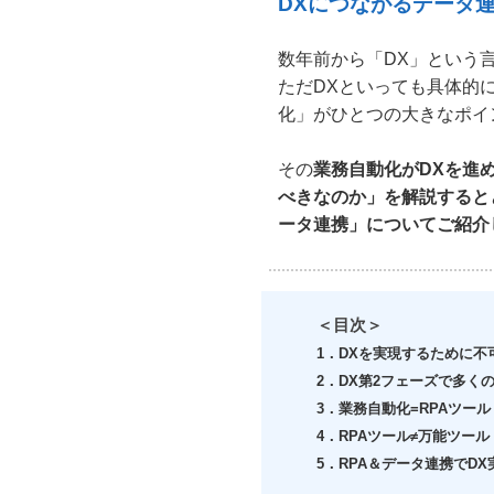
DXにつながるデータ
数年前から「DX」という
ただDXといっても具体的
化」がひとつの大きなポイ
その
業務自動化がDXを進
べきなのか」を解説すると
ータ連携」についてご紹介
＜目次＞
1．DXを実現するために不
2．DX第2フェーズで多く
3．業務自動化=RPAツール
4．RPAツール≠万能ツール
5．RPA＆データ連携でDX