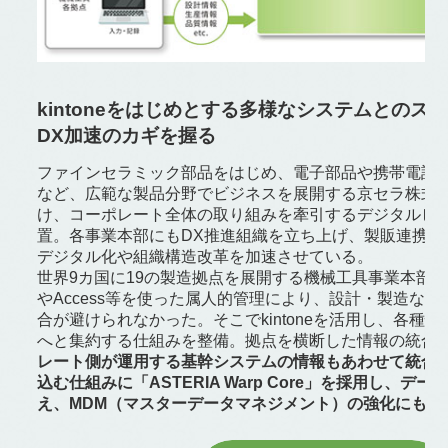
kintoneをはじめとする多様なシステムとのス
DX加速のカギを握る
ファインセラミック部品をはじめ、電子部品や携帯電話
など、広範な製品分野でビジネスを展開する京セラ株式会
け、コーポレート全体の取り組みを牽引するデジタルビ
置。各事業本部にもDX推進組織を立ち上げ、製販連携の
デジタル化や組織構造改革を加速させている。
世界9カ国に19の製造拠点を展開する機械工具事業本部では
やAccess等を使った属人的管理により、設計・製造な
合が避けられなかった。そこでkintoneを活用し、各種
へと集約する仕組みを整備。拠点を横断した情報の統合
レート側が運用する基幹システムの情報もあわせて統合
込む仕組みに「ASTERIA Warp Core」を採用し、デ
え、MDM（マスターデータマネジメント）の強化にも役