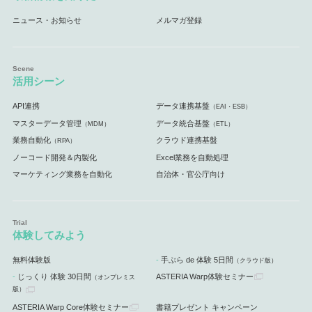
ニュース・お知らせ
メルマガ登録
活用シーン
API連携
データ連携基盤
（EAI・ESB）
マスターデータ管理
データ統合基盤
（MDM）
（ETL）
業務自動化
クラウド連携基盤
（RPA）
ノーコード開発＆内製化
Excel業務を自動処理
マーケティング業務を自動化
自治体・官公庁向け
体験してみよう
無料体験版
手ぶら de 体験 5日間
（クラウド版）
じっくり 体験 30日間
ASTERIA Warp体験セミナー
（オンプレミス
版）
ASTERIA Warp Core体験セミナー
書籍プレゼント キャンペーン