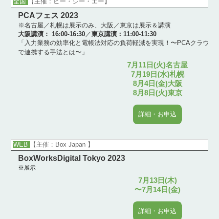
全国
【主催：ピー・シー・エー】
PCAフェス 2023
※名古屋／札幌は展示のみ、大阪／東京は展示＆講演
大阪講演：
16:00-16:30
／
東京講演：
11:00-11:30
「入力業務の効率化と電帳法対応の負荷軽減を実現！〜PCAクラウド
で連携する手法とは〜」
7月11日(火)名古屋
7月19日(水)札幌
8月4日(金)大阪
8月8日(火)東京
詳細・お申込
WEB
【主催：Box Japan
】
BoxWorksDigital Tokyo 2023
※展示
7月13日(木)
〜7月14日(金)
詳細・お申込