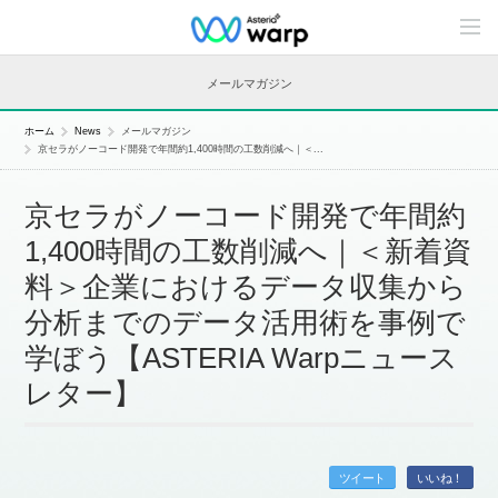
C
o
n
t
メールマガジン
e
n
t
ホーム
News
メールマガジン
s
京セラがノーコード開発で年間約1,400時間の工数削減へ｜＜...
L
i
n
京セラがノーコード開発で年間約
e
u
1,400時間の工数削減へ｜＜新着資
p
料＞企業におけるデータ収集から
分析までのデータ活用術を事例で
学ぼう【ASTERIA Warpニュース
レター】
ツイート
いいね！