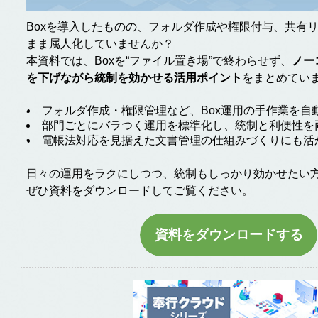
Boxを導入したものの、フォルダ作成や権限付与、共有
まま属人化していませんか？
本資料では、Boxを“ファイル置き場”で終わらせず、
ノー
を下げながら統制を効かせる活用ポイント
をまとめてい
フォルダ作成・権限管理など、Box運用の手作業を自
部門ごとにバラつく運用を標準化し、統制と利便性を
電帳法対応を見据えた文書管理の仕組みづくりにも活
日々の運用をラクにしつつ、統制もしっかり効かせたい
ぜひ資料をダウンロードしてご覧ください。
資料をダウンロードする