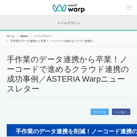
C
o
n
t
メールマガジン
e
n
t
ホーム
News
メールマガジン
s
手作業のデータ連携から卒業！ノーコードで進めるクラウド連携の...
L
i
n
手作業のデータ連携から卒業！ノ
e
u
ーコードで進めるクラウド連携の
p
成功事例／ASTERIA Warpニュー
スレター
ツイート
いいね！
手作業のデータ連携を削減！ノーコード連携の