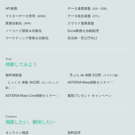
API連携
データ連携基盤
（EAI・ESB）
マスターデータ管理
データ統合基盤
（MDM）
（ETL）
業務自動化
クラウド連携基盤
（RPA）
ノーコード開発＆内製化
Excel業務を自動処理
マーケティング業務を自動化
自治体・官公庁向け
体験してみよう
無料体験版
手ぶら de 体験 5日間
（クラウド版）
じっくり 体験 30日間
ASTERIA Warp体験セミナー
（オンプレミス
版）
ASTERIA Warp Core体験セミナー
書籍プレゼント キャンペーン
相談したい、解決したい
オンライン相談
資料請求