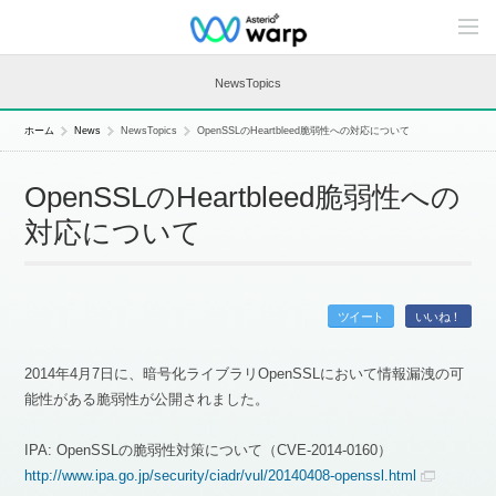
C
o
n
t
NewsTopics
e
n
t
ホーム
News
NewsTopics
OpenSSLのHeartbleed脆弱性への対応について
s
L
i
OpenSSLのHeartbleed脆弱性への
n
e
対応について
u
p
ツイート
いいね！
2014年4月7日に、暗号化ライブラリOpenSSLにおいて情報漏洩の可
能性がある脆弱性が公開されました。
IPA: OpenSSLの脆弱性対策について（CVE-2014-0160）
http://www.ipa.go.jp/security/ciadr/vul/20140408-openssl.html