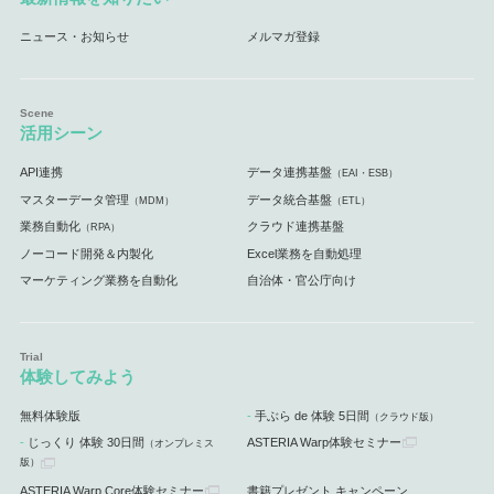
ニュース・お知らせ
メルマガ登録
活用シーン
API連携
データ連携基盤
（EAI・ESB）
マスターデータ管理
データ統合基盤
（MDM）
（ETL）
業務自動化
クラウド連携基盤
（RPA）
ノーコード開発＆内製化
Excel業務を自動処理
マーケティング業務を自動化
自治体・官公庁向け
体験してみよう
無料体験版
手ぶら de 体験 5日間
（クラウド版）
じっくり 体験 30日間
ASTERIA Warp体験セミナー
（オンプレミス
版）
ASTERIA Warp Core体験セミナー
書籍プレゼント キャンペーン