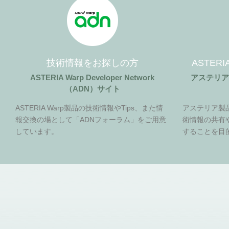
技術情報をお探しの方
ASTER
ASTERIA Warp Developer Network
アステリ
（ADN）サイト
ASTERIA Warp製品の技術情報やTips、また情
アステリア製
報交換の場として「ADNフォーラム」をご用意
術情報の共有
しています。
することを目