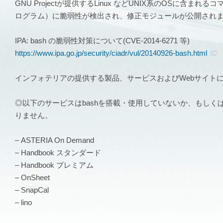
GNU Projectが提供するLinux などUNIX系のOS
ログラム）に脆弱性が検出され、修正モジュールが公開され
IPA: bash の脆弱性対策について(CVE-2014-6271 等)
https://www.ipa.go.jp/security/ciadr/vul/20140926-bash.html
インフォテリアの提供する製品、サービスおよびWebサイト
◎以下のサービスはbashを搭載・使用していないか、もし
りません。
– ASTERIA On Demand
– Handbook スタンダード
– Handbook プレミアム
– OnSheet
– SnapCal
– lino