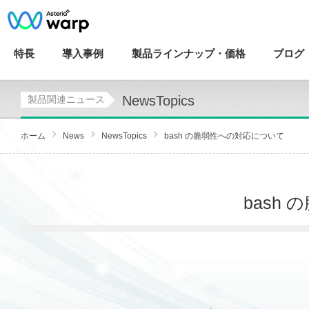
特長
導入
事例
製品ラインナップ・
価格
ブログ
NewsTopics
製品関連ニュース
ホーム
News
NewsTopics
bash の脆弱性への対応について
bash