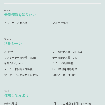
最新情報を知りたい
ニュース・お知らせ
メルマガ登録
活用シーン
API連携
データ連携基盤
（EAI・ESB）
マスターデータ管理
データ統合基盤
（MDM）
（ETL）
業務自動化
クラウド連携基盤
（RPA）
ノーコード開発＆内製化
Excel業務を自動処理
マーケティング業務を自動化
自治体・官公庁向け
体験してみよう
無料体験版
手ぶら de 体験 5日間
（クラウド版）