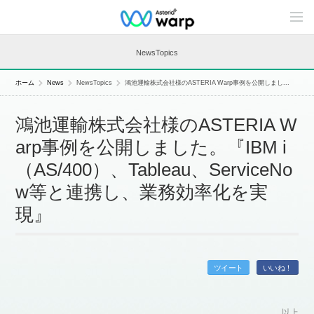
C
o
n
t
NewsTopics
e
n
t
ホーム
News
NewsTopics
鴻池運輸株式会社様のASTERIA Warp事例を公開しまし...
s
L
i
鴻池運輸株式会社様のASTERIA W
n
e
arp事例を公開しました。『IBM i
u
p
（AS/400）、Tableau、ServiceNo
w等と連携し、業務効率化を実
現』
ツイート
いいね！
以上