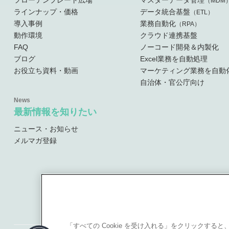
フローテンプレート広場
マスターデータ管理
（MDM
ラインナップ・価格
データ統合基盤
（ETL）
導入事例
業務自動化
（RPA）
動作環境
クラウド連携基盤
FAQ
ノーコード開発＆内製化
ブログ
Excel業務を自動処理
お役立ち資料・動画
マーケティング業務を自動
自治体・官公庁向け
最新情報を知りたい
ニュース・お知らせ
メルマガ登録
「すべての Cookie を受け入れる」をクリックす