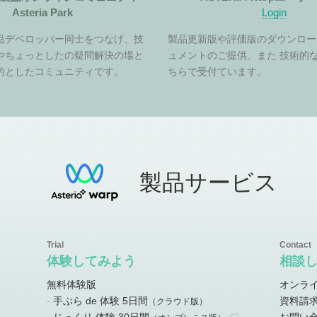
Asteria Park
Login
品デベロッパー同士をつなげ、技
製品更新版や評価版のダウンロー
やちょっとしたの疑問解決の場と
ュメントのご提供、また 技術的
的としたコミュニティです。
ちらで受付ています。
製品サービス
体験してみよう
相談
無料体験版
オンラ
手ぶら de 体験 5日間
資料請
）
（クラウド版）