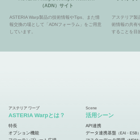
（ADN）サイト
ASTERIA Warp製品の技術情報やTips、また情
アステリア製
報交換の場として「ADNフォーラム」をご用意
術情報の共有
しています。
することを目
ASTERIA Warpとは？
活用シーン
特長
API連携
オプション機能
データ連携基盤
（EAI・ESB