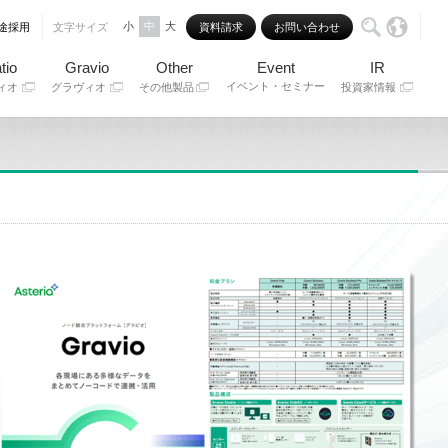
小
中
大
途採用
文字サイズ
資料請求
お問い合わせ
tio
Gravio
Other
Event
IR
イベント・セミナー
ィオ
グラヴィオ
その他製品
投資家情報