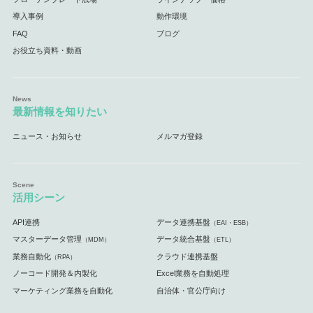
導入事例
動作環境
FAQ
ブログ
お役立ち資料・動画
最新情報を知りたい
ニュース・お知らせ
メルマガ登録
活用シーン
API連携
データ連携基盤
（EAI・ESB）
マスターデータ管理
データ統合基盤
（MDM）
（ETL）
業務自動化
クラウド連携基盤
（RPA）
ノーコード開発＆内製化
Excel業務を自動処理
マーケティング業務を自動化
自治体・官公庁向け