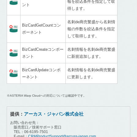
報を絞込条件を指定して取
ント
得します。
名刺de商売繁盛から名刺情
BizCardGetCountコン
報の件数を絞込条件を指定
ポーネント
して取得します。
BizCardCreateコンポー
名刺情報を名刺de商売繁盛
ネント
に新規追加します。
BizCardUpdateコンポ
名刺情報を名刺de商売繁盛
ーネント
に更新します。
※ASTERIA Warp Cloudへの対応については確認中です。
提供：
アーカス・ジャパン株式会社
お問い合わせ先：
販売窓口／技術サポート窓口
TEL：06-6195-7501
E-mail：
CRMProductSupport@arcuss-japan.com