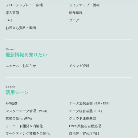
フローテンプレート広場
ラインナップ・価格
導入事例
動作環境
FAQ
ブログ
お役立ち資料・動画
最新情報を知りたい
ニュース・お知らせ
メルマガ登録
活用シーン
API連携
データ連携基盤
（EAI・ESB）
マスターデータ管理
データ統合基盤
（MDM）
（ETL）
業務自動化
クラウド連携基盤
（RPA）
ノーコード開発＆内製化
Excel業務を自動処理
マーケティング業務を自動化
自治体・官公庁向け