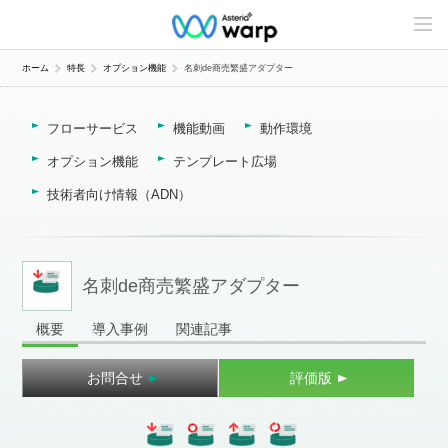
C
o
n
t
ホーム
特長
オプション機能
名刺de商売繁盛アダプター
e
n
t
フローサービス
機能動画
動作環境
s
L
i
オプション機能
テンプレート広場
n
e
技術者向け情報（ADN）
u
p
名刺de商売繁盛アダプター
概要
導入事例
関連記事
お問合せ
評価版