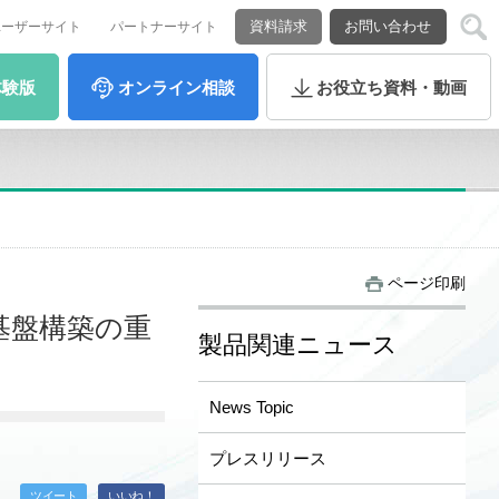
資料請求
お問い合わせ
ユーザーサイト
パートナーサイト
体験版
オンライン
相談
お役立ち
資料・動画
ページ印刷
基盤構築の重
製品関連ニュース
News Topic
プレスリリース
ツイート
いいね！