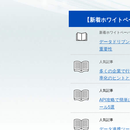
【新着ホワイトペ
新着ホワイトペー
データドリブン
重要性
人気記事
多くの企業で行
率化のヒントと
人気記事
API攻略で簡
ール5選
人気記事
データ連携ツー