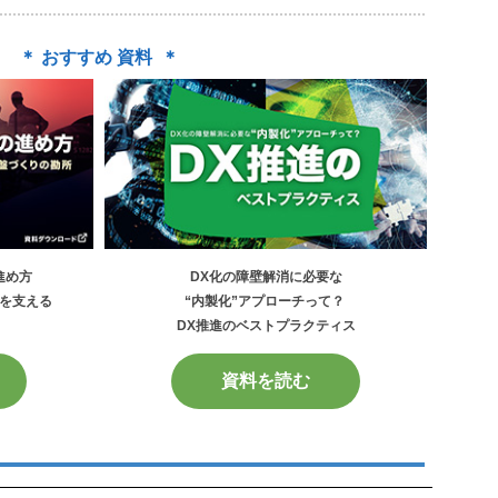
＊ おすすめ 資料 ＊
進め方
DX化の障壁解消に必要な
を支える
“内製化”アプローチって？
DX推進のベストプラクティス
資料を読む