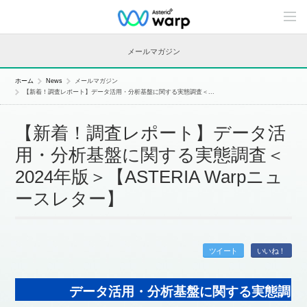
C
o
n
t
メールマガジン
e
n
t
ホーム
News
メールマガジン
s
【新着！調査レポート】データ活用・分析基盤に関する実態調査＜...
L
i
n
【新着！調査レポート】データ活
e
u
用・分析基盤に関する実態調査＜
p
2024年版＞【ASTERIA Warpニュ
ースレター】
ツイート
いいね！
データ活用・分析基盤に関する実態調＜2