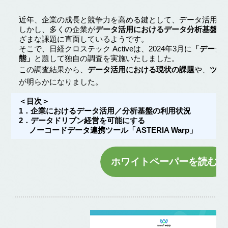
近年、企業の成長と競争力を高める鍵として、データ活用が
しかし、多くの企業が
データ活用におけるデータ分析基盤の
ざまな課題に直面しているようです。
そこで、日経クロステック Activeは、2024年3月に
「データ
態」
と題して独自の調査を実施いたしました。
この調査結果から、
データ活用における現状の課題
や、
ツー
が明らかになりました。
＜目次＞
1．企業におけるデータ活用／分析基盤の利用状況
2．データドリブン経営を可能にする
ノーコードデータ連携ツール「ASTERIA Warp」
ホワイトペーパーを読む