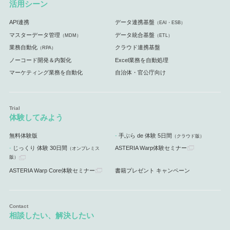
活用シーン
API連携
データ連携基盤
（EAI・ESB）
マスターデータ管理
データ統合基盤
（MDM）
（ETL）
業務自動化
クラウド連携基盤
（RPA）
ノーコード開発＆内製化
Excel業務を自動処理
マーケティング業務を自動化
自治体・官公庁向け
体験してみよう
無料体験版
手ぶら de 体験 5日間
（クラウド版）
じっくり 体験 30日間
ASTERIA Warp体験セミナー
（オンプレミス
版）
ASTERIA Warp Core体験セミナー
書籍プレゼント キャンペーン
相談したい、解決したい