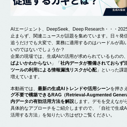
AIエージェント、DeepSeek、Deep Research・・・2
止まらず、関連ニュースが話題を集めています。日々発
追うだけでも大変で、業務に適用するのはハードルが高
いのではないでしょうか？
企業の現場では、生成AIの活用が求められているものの
ばよいかわからない
」「
社内データが整備されておらず
ツールの利用による情報漏洩リスクが心配
」といった課
増えています。
本動画では、
最新の生成AIトレンドや活用シーン
を押さ
グ不要で構築できるRAG（Retrieval-Augmented Gene
内データの有効活用方法を解説
します。デモを交えなが
具体的なアプローチをご紹介しますので、「自社で生成A
活用する方法」を知りたい方はぜひご覧ください。