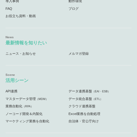
導入事例
動作環境
FAQ
ブログ
お役立ち資料・動画
最新情報を知りたい
ニュース・お知らせ
メルマガ登録
活用シーン
API連携
データ連携基盤
（EAI・ESB）
マスターデータ管理
データ統合基盤
（MDM）
（ETL）
業務自動化
クラウド連携基盤
（RPA）
ノーコード開発＆内製化
Excel業務を自動処理
マーケティング業務を自動化
自治体・官公庁向け