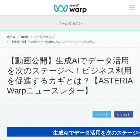
C
o
n
t
メールマガジン
e
n
t
ホーム
News
メールマガジン
s
【動画公開】生成AIでデータ活用を次のステージへ！ビジネス利...
L
i
n
【動画公開】生成AIでデータ活用
e
u
を次のステージへ！ビジネス利用
p
を促進するカギとは？【ASTERIA
Warpニュースレター】
ツイート
いいね！
生成AIでデータ活用を次のステージ