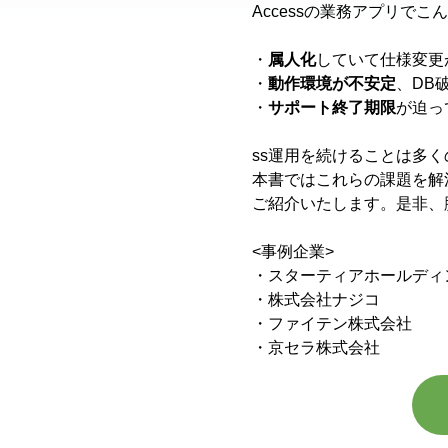
Accessの業務アプリで
・
属人化
していて仕様変更
・
動作環境が不安定
、DB
・
サポート終了期限
が迫っ
ss運用を続けることは多
本書ではこれらの課題を解
ご紹介いたします。是非、脱
<事例企業>
・スターティアホールディ
・株式会社ナジコ
・ファイテン株式会社
・京セラ株式会社