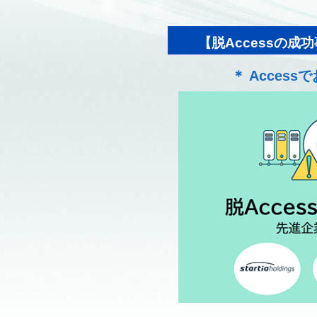
【脱Accessの
＊ Acces