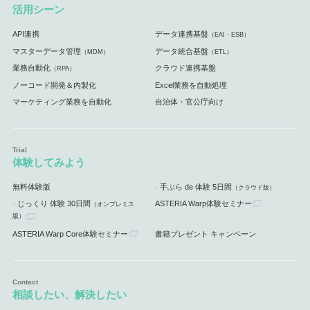
活用シーン
API連携
データ連携基盤
（EAI・ESB）
マスターデータ管理
データ統合基盤
（MDM）
（ETL）
業務自動化
クラウド連携基盤
（RPA）
ノーコード開発＆内製化
Excel業務を自動処理
マーケティング業務を自動化
自治体・官公庁向け
体験してみよう
無料体験版
手ぶら de 体験 5日間
（クラウド版）
じっくり 体験 30日間
ASTERIA Warp体験セミナー
（オンプレミス
版）
ASTERIA Warp Core体験セミナー
書籍プレゼント キャンペーン
相談したい、解決したい