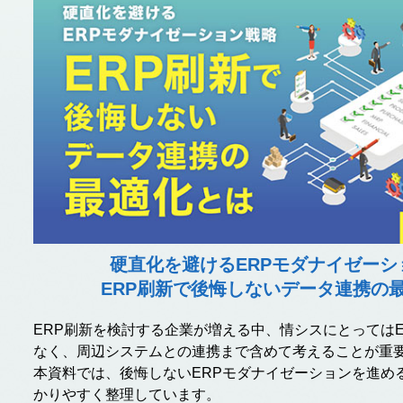
硬直化を避けるERPモダナイゼーシ
ERP刷新で後悔しないデータ連携の
ERP刷新を検討する企業が増える中、情シスにとっては
なく、周辺システムとの連携まで含めて考えること
が重
本資料では、後悔しないERPモダナイゼーションを進め
かりやすく整理しています。