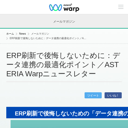
C
o
n
t
メールマガジン
e
n
t
ホーム
News
メールマガジン
s
ERP刷新で後悔しないために：データ連携の最適化ポイント／A...
L
i
n
ERP刷新で後悔しないために：デ
e
u
ータ連携の最適化ポイント／AST
p
ERIA Warpニュースレター
ツイート
いいね！
ERP刷新で後悔しないための「データ連携