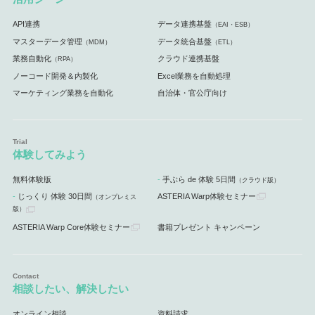
API連携
データ連携基盤
（EAI・ESB）
マスターデータ管理
データ統合基盤
（MDM）
（ETL）
業務自動化
クラウド連携基盤
（RPA）
ノーコード開発＆内製化
Excel業務を自動処理
マーケティング業務を自動化
自治体・官公庁向け
体験してみよう
無料体験版
手ぶら de 体験 5日間
（クラウド版）
じっくり 体験 30日間
ASTERIA Warp体験セミナー
（オンプレミス
版）
ASTERIA Warp Core体験セミナー
書籍プレゼント キャンペーン
相談したい、解決したい
オンライン相談
資料請求