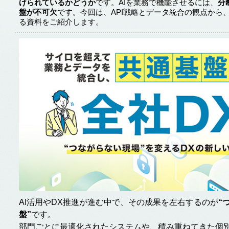
げられているかどうか
です。AIを業務で機能させるには、
分
盤が不可欠
です。今回は、API戦略とデータ統合の観点から
る資料をご紹介します。
AI活用やDX推進が進む中で、その成果を左右するのが
“
盤”
です。
部門ごとに最適化されたシステムや、積み重ねてきた個