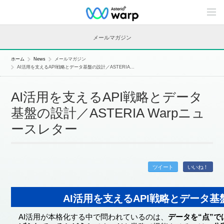
C
o
n
t
メールマガジン
e
n
t
ホーム
News
メールマガジン
s
AI活用を支えるAPI戦略とデータ基盤の設計／ASTERIA...
L
i
n
AI活用を支えるAPI戦略とデータ
e
u
基盤の設計／ASTERIA Warpニュ
p
ースレター
ツイート
いいね！
AI活用を支えるAPI戦略とデータ基
AI活用が本格化する中で問われているのは、
データを“点”で