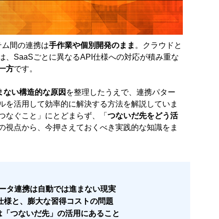
テム間の連携は
手作業や個別開発のまま
。クラウドと
、SaaSごとに異なるAPI仕様への対応が積み重な
一方
です。
進まない構造的な原因
を整理したうえで、連携パター
ルを活用して効率的に解決する方法を解説していま
つなぐこと」にとどまらず、「
つないだ先をどう活
の視点から、今押さえておくべき実践的な知識をま
データ連携は自動では進まない現実
PI仕様と、膨大な習得コストの問題
は「つないだ先」の活用にあること