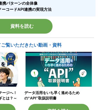
I連携パターンの全体像
よるノーコードAPI連携の実現方法
資料を読む
てご覧いただきたい動画・資料
テージへ！
データ活用をいち早く進めるため
ギとは？～
の“API”取扱説明書