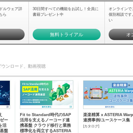
ミドルウェア詳
30日間すべての機能をお試し！全員に
オンラインで
ちら
書籍プレゼント中
個別相談です
い
求
無料トライアル
オ
ダウンロード、動画視聴
え
Fit to Standard時代のSAP
楽楽精算 x ASTERIA War
イゼー
活用を支えるノーコード連
連携事例/ユースケース集
を活
携基盤 クラウド移行と業務
[カタログ]
携基盤
標準化を両立するASTERIA