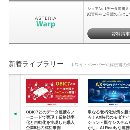
シェアNo.1データ連携
細資料をご希望の方はこ
資料請
新着ライブラリー
ホワイトペーパーや解説書の
OBIC7とのデータ連携をノ
単なる老朽化対策を超
ーコードで実現！業務効率
ろ！AX時代のモダナ
化と自動化を実現した導入
ション～既存システム
企業5社の成功事例
かし、AI Readyな連