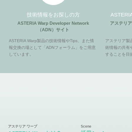
技術情報をお探しの方
ASTER
ASTERIA Warp Developer Network
アステリ
（ADN）サイト
ASTERIA Warp製品の技術情報やTips、また情
アステリア製
報交換の場として「ADNフォーラム」をご用意
術情報の共有
しています。
することを目