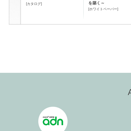
を築く～
[カタログ]
[ホワイトペーパー]