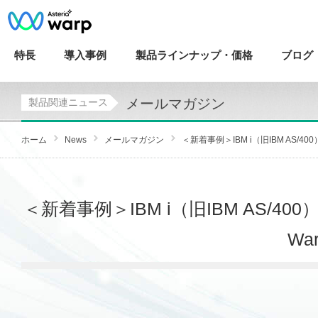
特長
導入
事例
製品ラインナップ・
価格
ブログ
メールマガジン
製品関連ニュース
ホーム
News
メールマガジン
＜新着事例＞IBM i（旧IBM AS/40
＜新着事例＞IBM i（旧IBM AS/
W