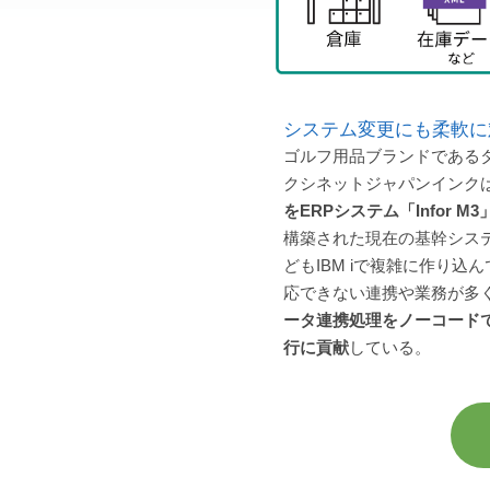
システム変更にも柔軟に
ゴルフ用品ブランドである
クシネットジャパンインクは
をERPシステム「Infor
構築された現在の基幹シス
どもIBM iで複雑に作り
応できない連携や業務が多
ータ連携処理をノーコード
行に貢献
している。