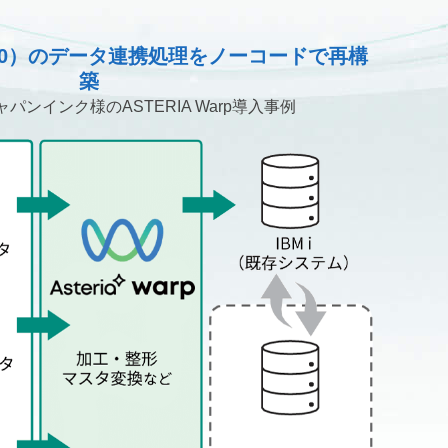
AS/400）のデータ連携処理をノーコードで再構
築
パンインク様のASTERIA Warp導入事例