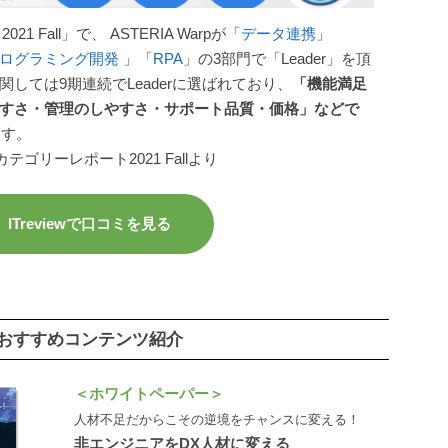
rd 2021 Fall」で、 ASTERIA Warpが「
データ連携
」
プログラミング開発
」「
RPA
」の3部門で「Leader」を頂
しては9期連続でLeaderに選ばれており、
「機能満足
すさ・管理のしやすさ・サポート品質・価格」などで
ます。
カテゴリーレポート2021 Fallより
ITreviewで口コミを見る
おすすめコンテンツ紹介
＜ホワイトペーパー＞
人材不足だからこその逆境をチャンスに変える！
非エンジニアをDX人材に変える