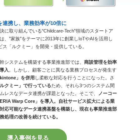
を連携し、業務効率が10倍に
り組んでいる“Childcare-Tech”領域のスタートア
”家族”をテーマに2013年に創業しIoTやAIを活用し
ービス「ルクミー」を開発・提供している。
幹システムを構築する事業推進部では、
商談管理を効率
を導入
。しかし、顧客ごとに異なる業務プロセスが発生す
intone」を併用
し柔軟な対応を行うことになった。さ
ルクミー」で行っている
ため、それら3つのシステム間
ムレスなデータ連携が課題となった。そこで、
ノーコー
RIA Warp Core」を導入。自社サービス拡大による業
対応可能なデータ連携基盤を構築し、現在も事業推進部
務処理の改善を続けている。
導入事例を見る