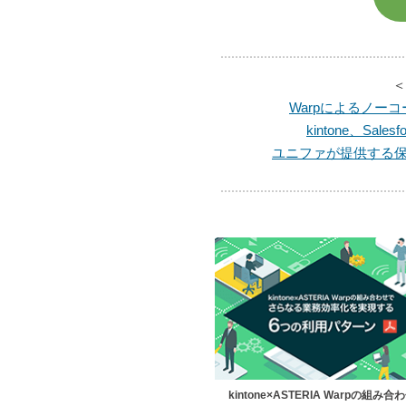
＜
Warpによるノー
kintone、Sa
ユニファが提供する保
kintone×ASTERIA Warpの組み