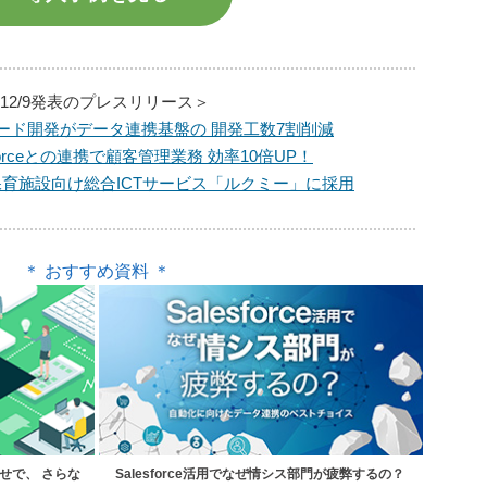
12/9発表のプレスリリース＞
コード開発がデータ連携基盤の 開発工数7割削減
lesforceとの連携で顧客管理業務 効率10倍UP！
育施設向け総合ICTサービス「ルクミー」に採用
＊ おすすめ資料 ＊
合わせで、
さらな
Salesforce活用でなぜ情シス部門が疲弊するの？