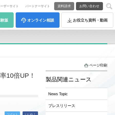
資料請求
お問い合わせ
ユーザーサイト
パートナーサイト
体験版
オンライン
相談
お役立ち
資料・動画
ページ印刷
効率10倍UP！
製品関連ニュース
News Topic
プレスリリース
ツイート
いいね！