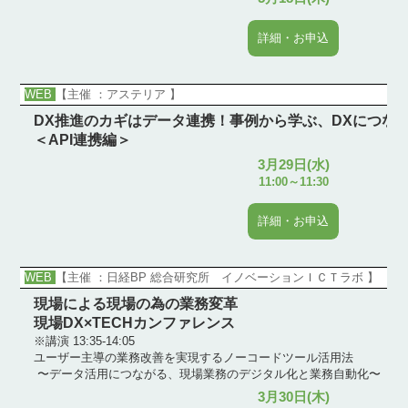
詳細・お申込
WEB
【主催 ：アステリア 】
DX推進のカギはデータ連携！事例から学ぶ、DXにつな
＜API連携編＞
3月29日(水)
11:00～11:30
詳細・お申込
WEB
【主催 ：日経BP 総合研究所 イノベーションＩＣＴラボ 】
現場による現場の為の業務変革
現場DX×TECHカンファレンス
※講演 13:35-14:05
ユーザー主導の業務改善を実現するノーコードツール活用法
〜データ活用につながる、現場業務のデジタル化と業務自動化〜
3月30日(木)