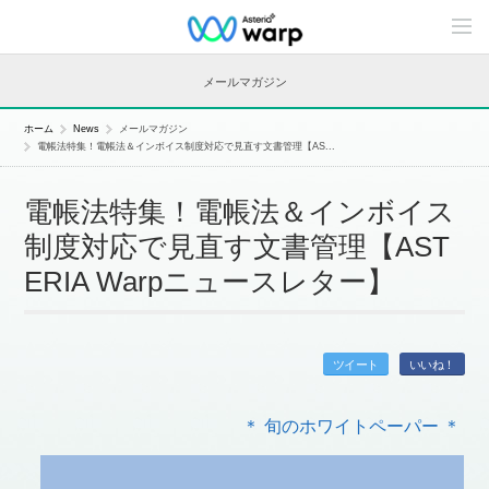
C
o
n
t
メールマガジン
e
n
t
ホーム
News
メールマガジン
s
電帳法特集！電帳法＆インボイス制度対応で見直す文書管理【AS...
L
i
n
電帳法特集！電帳法＆インボイス
e
u
制度対応で見直す文書管理【AST
p
ERIA Warpニュースレター】
ツイート
いいね！
＊ 旬のホワイトペーパー ＊