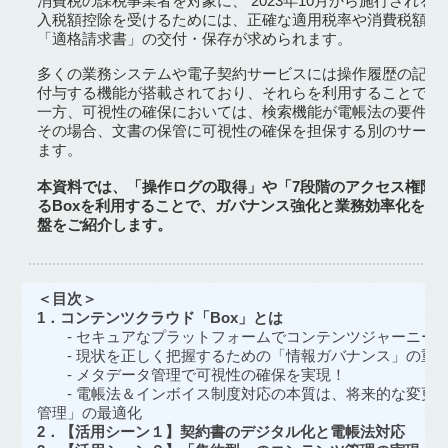
消費税の課税事業者を対象に、 2023年10月から施行され
入税額控除を受けるためには、正確な適用税率や消費税額の
「適格請求書」の交付・保存が求められます。
多くの業務システムや電子契約サービスには操作履歴の記録
付与する機能が搭載されており、それらを利用することで真
一方、可視性の確保においては、検索機能が電帳法の要件を
その場合、文書の保管に可視性の確保を担保する別のサービ
ます。
本資料では、「操作ログの取得」や「7段階のアクセス権限
るBoxを利用することで、ガバナンス強化と業務効率化を両
盤をご紹介します。
＜目次＞
1．コンテンツクラウド「Box」とは
- セキュアなプラットフォームでコンテンツジャーニー
- 現状を正しく把握するための「情報ガバナンス」の重
- メタデータ管理で可視性の確保を実現！
- 電帳法＆インボイス制度対応の本質は、将来的な変更
管理」の最適化
2．【活用シーン１】契約書のデジタル化と電帳法対応