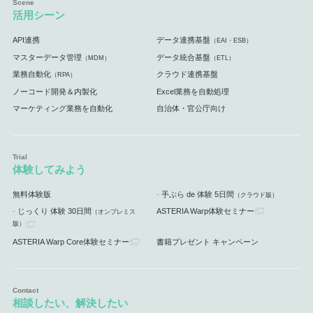
活用シーン
API連携
データ連携基盤
（EAI・ESB）
マスターデータ管理
データ統合基盤
（MDM）
（ETL）
業務自動化
クラウド連携基盤
（RPA）
ノーコード開発＆内製化
Excel業務を自動処理
マーケティング業務を自動化
自治体・官公庁向け
体験してみよう
無料体験版
手ぶら de 体験 5日間
（クラウド版）
じっくり 体験 30日間
ASTERIA Warp体験セミナー
（オンプレミス
版）
ASTERIA Warp Core体験セミナー
書籍プレゼント キャンペーン
相談したい、解決したい