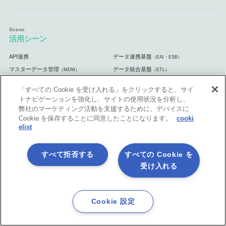
活用シーン
API連携
データ連携基盤
（EAI・ESB）
マスターデータ管理
データ統合基盤
（MDM）
（ETL）
業務自動化
クラウド連携基盤
（RPA）
「すべての Cookie を受け入れる」をクリックすると、サイ
ノーコード開発＆内製化
Excel業務を自動処理
トナビゲーションを強化し、サイトの使用状況を分析し、
マーケティング業務を自動化
自治体・官公庁向け
弊社のマーケティング活動を支援するために、デバイスに
Cookie を保存することに同意したことになります。
cooki
elist
体験してみよう
すべて拒否する
すべての Cookie を
受け入れる
無料体験版
手ぶら de 体験 5日間
（クラウド版）
じっくり 体験 30日間
ASTERIA Warp体験セミナー
（オンプレミス
版）
Cookie 設定
ASTERIA Warp Core体験セミナー
書籍プレゼント キャンペーン