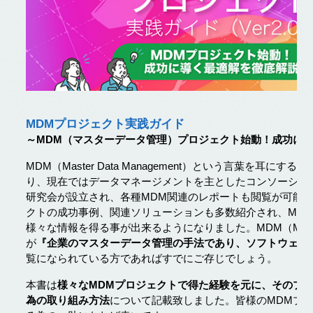
MDMプロジェクト実践ガイド
～MDM（マスターデータ管理）プロジェクト始動！成功に
MDM（Master Data Management）という言葉を耳にす
り、現在ではデータマネージメントを主としたコンソーシア
研究会が設立され、各種MDM関連のレポートも閲覧が可能で
クトの成功事例、関連ソリューションも多数紹介され、MD
様々な情報を得る事が出来るようになりました。MDM（Master Da
が
『企業のマスターデータ管理の手法であり、ソフトウェア
覧になられている方であればすでにご存じでしょう。
本書は
様々なMDMプロジェクトで得た経験を元に、そのプ
為の取り組み方法
について記載致しました。皆様のMDMプ