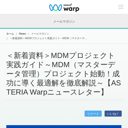
C
o
n
t
メールマガジン
e
n
t
ホーム
News
メールマガジン
s
＜新着資料＞MDMプロジェクト実践ガイド～MDM（マスターデ...
L
i
n
＜新着資料＞MDMプロジェクト
e
u
実践ガイド～MDM（マスターデ
p
ータ管理）プロジェクト始動！成
功に導く最適解を徹底解説～【AS
TERIA Warpニュースレター】
ツイート
いいね！