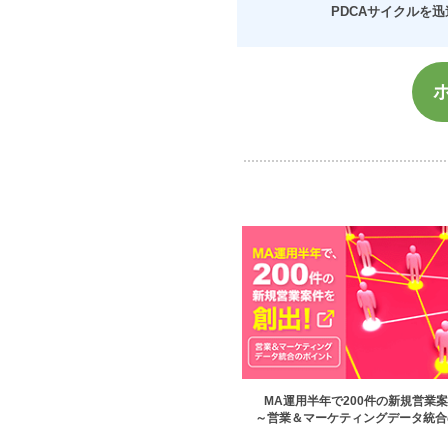
PDCAサイクルを迅速
MA運用半年で200件の新規営業
～営業＆マーケティングデータ統合