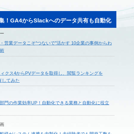
！GA4からSlackへのデータ共有も自動化
ー
・営業データこそ“つないで”活かす 10企業の事例からわ
術
リティクス4からPVデータを取得し、閲覧ランキングを
共有してみた
部門の作業効率UP！自動化できる業務と自動化に役立
画