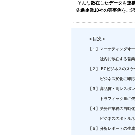
そんな
散在したデータを連
先進企業10社の実事例
をご紹
＜目次＞
【１】マーケティングオー
社内に散在する営業情
【２】 ECビジネスのス
ビジネス変化に即応し
【３】高品質・高レスポン
トラフィック量に依存
【４】受発注業務の自動化
ビジネスのボトルネッ
【５】分析レポートの生成