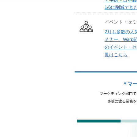
＜事例＞日本郵
1/6に削減で
イベント・セミ
2月も多数の人
ミナー、War
のイベント・セ
覧はこちら
＊マ
マーケティング部門で
多岐に渡る業務を