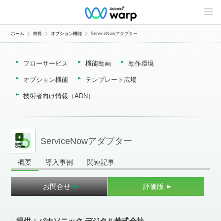
C
o
n
t
ホーム
特長
オプション機能
ServiceNowアダプター
e
n
t
フローサービス
機能動画
動作環境
s
L
i
オプション機能
テンプレート広場
n
e
技術者向け情報（ADN）
u
p
ServiceNowアダプター
概要
導入事例
関連記事
お問合せ
評価版
提供：パナソニック デジタル株式会社