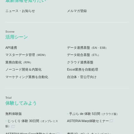
最新情報を知りたい
ニュース・お知らせ
メルマガ登録
活用シーン
API連携
データ連携基盤
（EAI・ESB）
マスターデータ管理
データ統合基盤
（MDM）
（ETL）
業務自動化
クラウド連携基盤
（RPA）
ノーコード開発＆内製化
Excel業務を自動処理
マーケティング業務を自動化
自治体・官公庁向け
体験してみよう
無料体験版
手ぶら de 体験 5日間
（クラウド版）
じっくり 体験 30日間
ASTERIA Warp体験セミナー
（オンプレミス
版）
ASTERIA Warp Core体験セミナー
書籍プレゼント キャンペーン