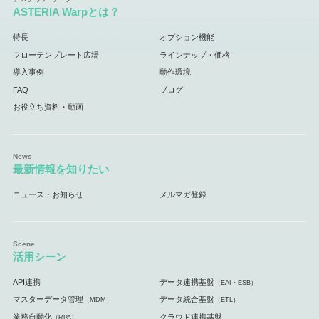
ASTERIA Warpとは？
特長
オプション機能
フローテンプレート広場
ラインナップ・価格
導入事例
動作環境
FAQ
ブログ
お役立ち資料・動画
最新情報を知りたい
ニュース・お知らせ
メルマガ登録
活用シーン
API連携
データ連携基盤
（EAI・ESB）
マスターデータ管理
データ統合基盤
（MDM）
（ETL）
業務自動化
クラウド連携基盤
（RPA）