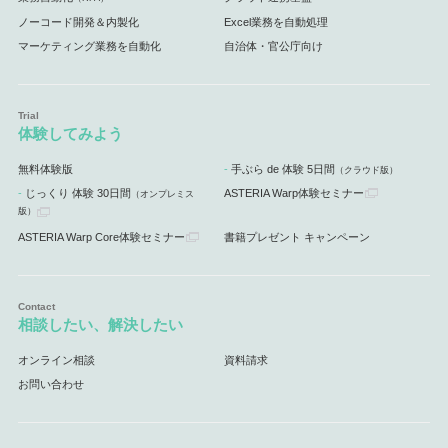
ノーコード開発＆内製化
Excel業務を自動処理
マーケティング業務を自動化
自治体・官公庁向け
体験してみよう
無料体験版
手ぶら de 体験 5日間
（クラウド版）
じっくり 体験 30日間
ASTERIA Warp体験セミナー
（オンプレミス
版）
ASTERIA Warp Core体験セミナー
書籍プレゼント キャンペーン
相談したい、解決したい
オンライン相談
資料請求
お問い合わせ