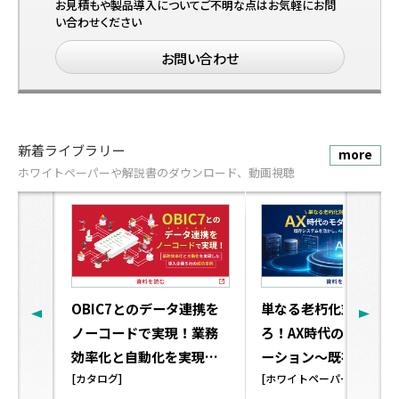
お見積もや製品導入についてご不明な点はお気軽にお問
い合わせください
お問い合わせ
新着ライブラリー
more
ホワイトペーパーや解説書のダウンロード、動画視聴
OBIC7とのデータ連携を
単なる老朽化対策を超
ノーコードで実現！業務
ろ！AX時代のモダナイ
効率化と自動化を実現し
ーション～既存システ
た導入企業5社の成功事例
[カタログ]
を活かし、AI Ready
[ホワイトペーパー]