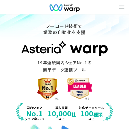
C
o
n
t
e
ノーコード技術で
n
業務の自動化を支援
t
s
L
i
n
e
u
19年連続国内シェアNo.1の
p
簡単データ連携ツール
国内シェア
導入実績
対応データソース
No.1
10,000
100
社
種類
シェア率59％
以上
以上