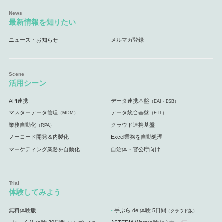
最新情報を知りたい
ニュース・お知らせ
メルマガ登録
活用シーン
API連携
データ連携基盤
（EAI・ESB）
マスターデータ管理
データ統合基盤
（MDM）
（ETL）
業務自動化
クラウド連携基盤
（RPA）
ノーコード開発＆内製化
Excel業務を自動処理
マーケティング業務を自動化
自治体・官公庁向け
体験してみよう
無料体験版
手ぶら de 体験 5日間
（クラウド版）