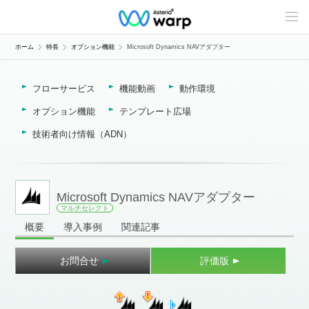
C
o
n
t
ホーム
特長
オプション機能
Microsoft Dynamics NAVアダプター
e
n
t
フローサービス
機能動画
動作環境
s
L
i
オプション機能
テンプレート広場
n
e
技術者向け情報（ADN）
u
p
Microsoft Dynamics NAVアダプター
マルチセレクト
概要
導入事例
関連記事
お問合せ
評価版