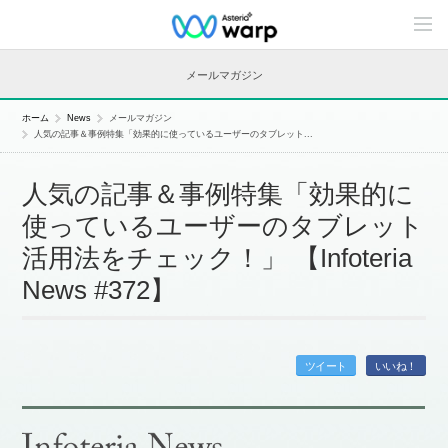
C
o
n
t
メールマガジン
e
n
t
ホーム
News
メールマガジン
s
人気の記事＆事例特集「効果的に使っているユーザーのタブレット...
L
i
n
人気の記事＆事例特集「効果的に
e
u
使っているユーザーのタブレット
p
活用法をチェック！」 【Infoteria
News #372】
ツイート
いいね！