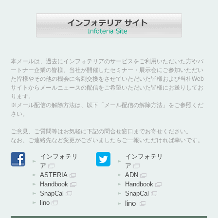
本メールは、過去にインフォテリアのサービスをご利用いただいた方やパ
ートナー企業の皆様、当社が開催したセミナー・展示会にご参加いただい
た皆様やその他の機会に名刺交換をさせていただいた皆様および当社Web
サイトからメールニュースの配信をご希望いただいた皆様にお送りしてお
ります。
※メール配信の解除方法は、以下「メール配信の解除方法」をご参照くだ
さい。
ご意見、ご質問等はお気軽に下記の問合せ窓口までお寄せください。
なお、ご連絡先など変更がございましたらご一報いただければ幸いです。
インフォテリ
インフォテリ
ア
ア
ASTERIA
ADN
Handbook
Handbook
SnapCal
SnapCal
lino
lino