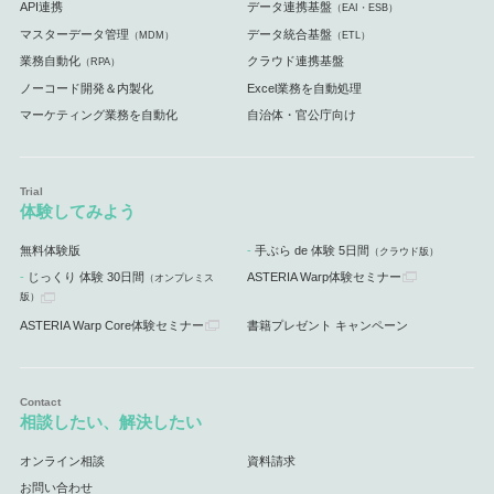
API連携
データ連携基盤
（EAI・ESB）
マスターデータ管理
データ統合基盤
（MDM）
（ETL）
業務自動化
クラウド連携基盤
（RPA）
ノーコード開発＆内製化
Excel業務を自動処理
マーケティング業務を自動化
自治体・官公庁向け
体験してみよう
無料体験版
手ぶら de 体験 5日間
（クラウド版）
じっくり 体験 30日間
ASTERIA Warp体験セミナー
（オンプレミス
版）
ASTERIA Warp Core体験セミナー
書籍プレゼント キャンペーン
相談したい、解決したい
オンライン相談
資料請求
お問い合わせ