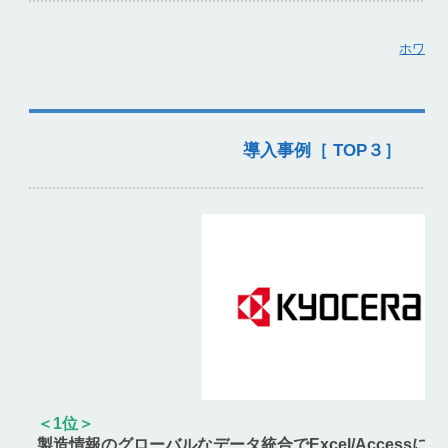
ホワイ
導入事例［ TOP３］
＜1位＞
製造情報のグローバルなデータ統合でExcel/Access