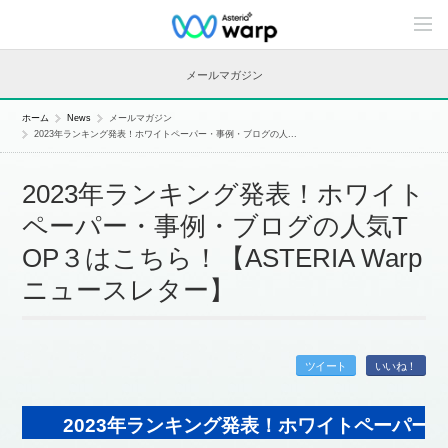
C
o
n
t
メールマガジン
e
n
t
ホーム
News
メールマガジン
s
2023年ランキング発表！ホワイトペーパー・事例・ブログの人...
L
i
n
2023年ランキング発表！ホワイト
e
u
ペーパー・事例・ブログの人気T
p
OP３はこちら！【ASTERIA Warp
ニュースレター】
ツイート
いいね！
2023年ランキング発表！ホワイトペーパー