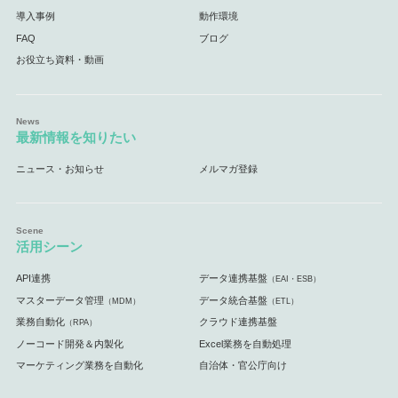
導入事例
動作環境
FAQ
ブログ
お役立ち資料・動画
最新情報を知りたい
ニュース・お知らせ
メルマガ登録
活用シーン
API連携
データ連携基盤
（EAI・ESB）
マスターデータ管理
データ統合基盤
（MDM）
（ETL）
業務自動化
クラウド連携基盤
（RPA）
ノーコード開発＆内製化
Excel業務を自動処理
マーケティング業務を自動化
自治体・官公庁向け