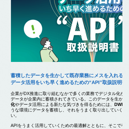
蓄積したデータを生かして既存業務にメスを入れる
データ活用をいち早く進めるための“API”取扱説明書
企業がDX推進に取り組むなかで多くの業務でデジタル化が
データが企業内に蓄積されてきている。このデータを生かし
化
やデータ活用による新たな気づきを得るためには、
DWH（D
うな環境にデータを蓄積し、それをうまく取り出していくた
い。
APIをうまく活用していくための最適解とともに、そこで有