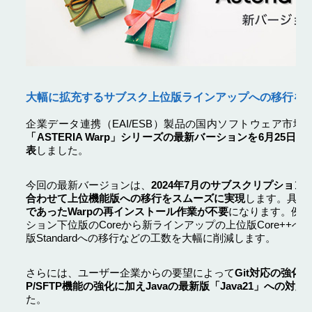
大幅に拡充するサブスク上位版ラインアップへの移行を
企業データ連携（EAI/ESB）製品の国内ソフトウェア市場で
「ASTERIA Warp」シリーズの最新バーションを6月25
表
しました。
今回の最新バージョンは、
2024年7月のサブスクリプショ
合わせて上位機能版への移行をスムーズに実現
します。具体
であったWarpの再インストール作業が不要
になります。例え
ション下位版のCoreから新ラインアップの上位版Core++への
版Standardへの移行などの工数を大幅に削減します。
さらには、ユーザー企業からの要望によって
Git対応の強化、
P/SFTP機能の強化に加えJavaの最新版「Java21」への対応
た。