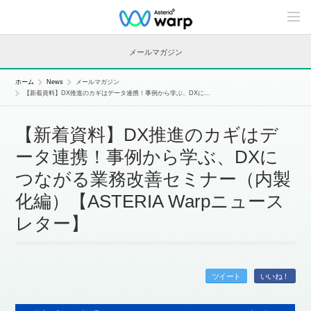
C
o
n
t
メールマガジン
e
n
t
ホーム
News
メールマガジン
s
【新着資料】DX推進のカギはデータ連携！事例から学ぶ、DXに...
L
i
n
【新着資料】DX推進のカギはデ
e
u
ータ連携！事例から学ぶ、DXに
p
つながる業務改善セミナー（内製
化編）【ASTERIA Warpニュース
レター】
ツイート
いいね！