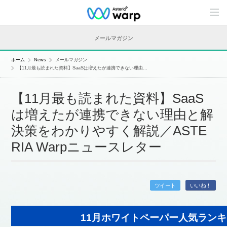
C
o
n
t
メールマガジン
e
n
t
ホーム
News
メールマガジン
s
【11月最も読まれた資料】SaaSは増えたが連携できない理由...
L
i
n
【11月最も読まれた資料】SaaS
e
u
は増えたが連携できない理由と解
p
決策をわかりやすく解説／ASTE
RIA Warpニュースレター
ツイート
いいね！
11月ホワイトペーパー人気ラン