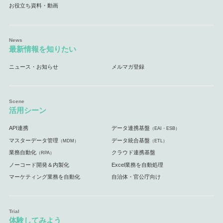
お役立ち資料・動画
最新情報を知りたい
ニュース・お知らせ
メルマガ登録
活用シーン
API連携
データ連携基盤
（EAI・ESB）
マスターデータ管理
データ統合基盤
（MDM）
（ETL）
業務自動化
クラウド連携基盤
（RPA）
ノーコード開発＆内製化
Excel業務を自動処理
マーケティング業務を自動化
自治体・官公庁向け
体験してみよう