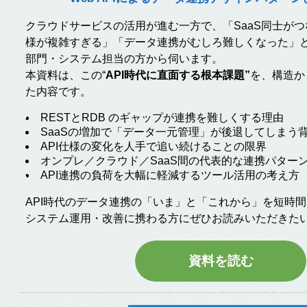
クラウドサービスの活用が進む一方で、「SaaS同士がつ
様が複雑すぎる」「データ連携がむしろ難しくなった」とい
部門・システム担当の方から伺います。
本資料は、この“
API時代に直面する根本課題”
を、構造か
た内容です。
RESTとRDB のギャップ
が連携を難しくする理由
SaaSの増加
で「データ一元管理」が後退してしまう
API仕様の変化を人手で追い続けることの限界
オンプレ／クラウド／SaaS間の代表的な連携パター
API連携の負荷を大幅に軽減するツール活用の考え方
API時代のデータ連携の「いま」と「これから」を短時
システム運用・改善に携わる方にぜひお読みいただきた
資料を読む