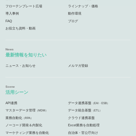
フローテンプレート広場
ラインナップ・価格
導入事例
動作環境
FAQ
ブログ
お役立ち資料・動画
最新情報を知りたい
ニュース・お知らせ
メルマガ登録
活用シーン
API連携
データ連携基盤
（EAI・ESB）
マスターデータ管理
データ統合基盤
（MDM）
（ETL）
業務自動化
クラウド連携基盤
（RPA）
ノーコード開発＆内製化
Excel業務を自動処理
マーケティング業務を自動化
自治体・官公庁向け