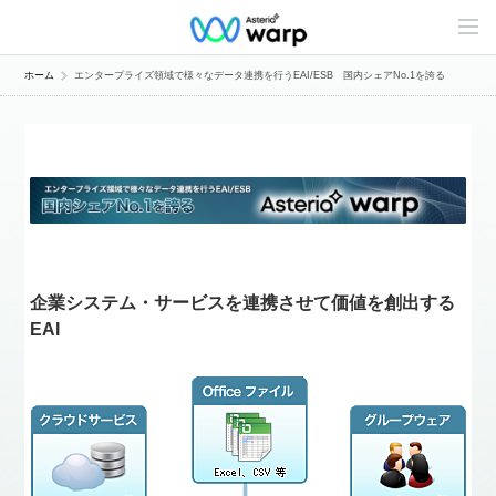
C
o
n
t
ホーム
エンタープライズ領域で様々なデータ連携を行うEAI/ESB 国内シェアNo.1を誇る
e
n
t
s
L
i
n
e
u
p
企業システム・サービスを連携させて価値を創出する
EAI