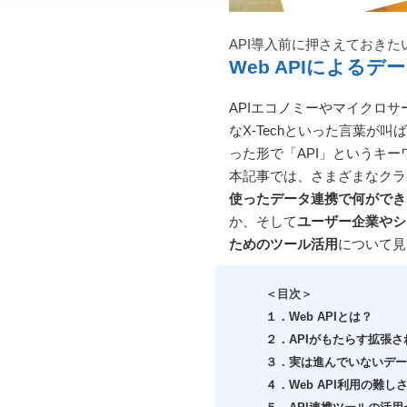
API導入前に押さえておきた
Web APIによる
APIエコノミーやマイクロサ
なX-Techといった言葉が
った形で「API」というキ
本記事では、さまざまなクラ
使ったデータ連携で何ができ
か、そして
ユーザー企業やシ
ためのツール活用
について見
＜目次＞
１．Web APIとは？
２．APIがもたらす拡張
３．実は進んでいないデー
４．Web API利用の難し