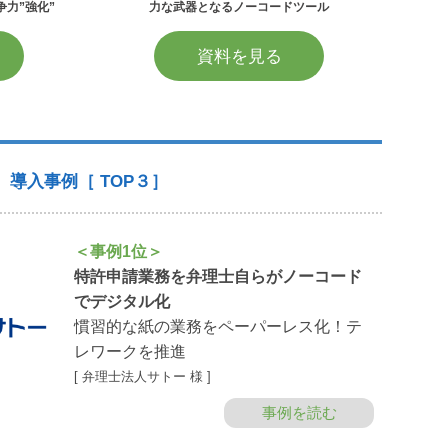
争力”強化”
力な武器となるノーコードツール
資料を見る
導入事例［ TOP３］
＜事例1位＞
特許申請業務を弁理士自らがノーコード
でデジタル化
慣習的な紙の業務をペーパーレス化！テ
レワークを推進
[ 弁理士法人サトー 様 ]
事例を読む