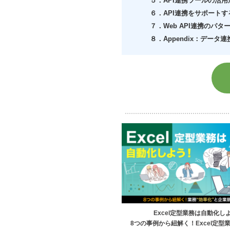
５．API連携ツールの活用
６．API連携をサポート
７．Web API連携のパ
８．Appendix：データ連携
Excel定型業務は自動化し
8つの事例から紐解く！Excel定型