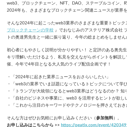
web3、ブロックチェーン、NFT、DAO、ステーブルコイン、RWA
2024年も、さまざまなブロックチェーン関連ニュースが業界
そんな2024年に起こったweb3業界のさまざまな重要トピックスを
ブロックチェーンの学校
』でおなじみのアステリア株式会社 
トの奥達男先生と一緒に振り返り、今年の総まとめをしません
初心者にもやさしく説明が分かりやすい！ と定評のある奥先生
キリ理解いただけるよう、私見を交えながらポイントを解説して
催、今年で4年目となる大人気のライブ配信企画です！
・「2024年に起きた業界ニュースをおさらいしたい」
・「web3の業界でいま話題になっているトピックについて学
・「トランプが大統領になるとweb3業界はどうなるのか？ 知
・「自社のビジネスや事業に、web3 を活用するヒントが欲し
・「これから注目のキーワードやテクノロジーを押さえておき
そんな方はぜひお気軽にお申し込みください（
参加無料
）。
お申し込みはこちらから >>
https://peatix.com/event/420349