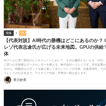
社会
×
AI
【代表対談】AI時代の勝機はどこにあるのか？ 
レゾ代表志倉氏が広げる未来地図。GPUの供給
体
AIブームに沸く国内のビジネスシーンにおいて、その心臓部ともいえる「GPU
に四つの大規模なデータセンターを構える、株式会社ハイレゾです。学生起業か
ながら、戦略的なピボットを繰り返してきたハイレゾの代表・志倉喜幸氏。その裏
トレンドの行き先まで、アステリア代表・平野洋一郎が迫ります。
香川妙美