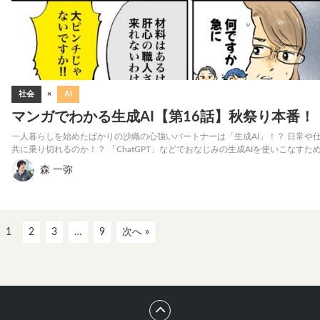
社会
×
AI
マンガでわかる生成AI【第16話】秋祭り本番！
一人暮らしを始めたばかりの沙織の心強いパートナーは「生成AI」！？ 日常や
共に乗り切れるのか！？ 「ChatGPT」などでおなじみの生成AIを使いこなす
森 一弥
1
2
3
…
9
次へ »