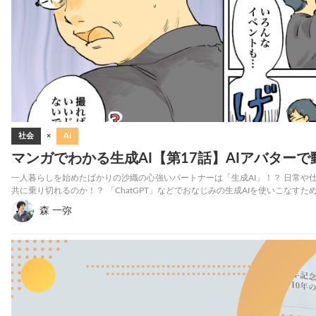
社会
×
AI
マンガでわかる生成AI【第17話】AIアバター
一人暮らしを始めたばかりの沙織の心強いパートナーは「生成AI」！？ 日常や
共に乗り切れるのか！？ 「ChatGPT」などでおなじみの生成AIを使いこなす
森 一弥