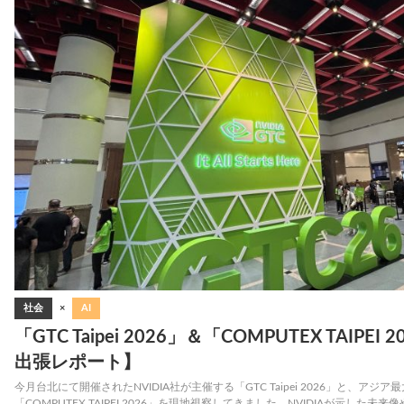
社会
×
AI
「GTC Taipei 2026」＆「COMPUTEX TAIP
出張レポート】
今月台北にて開催されたNVIDIA社が主催する「GTC Taipei 2026」と、アジ
「COMPUTEX TAIPEI 2026」を現地視察してきました。NVIDIAが示し