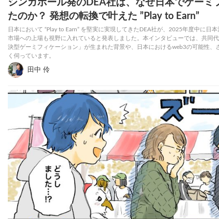
シンガポール発のDEA社は、なぜ日本でゲーミ
たのか？ 発想の転換で叶えた ”Play to Earn”
日本において “Play to Earn” を堅実に実現してきたDEA社が、2025年度
市場への上場も視野に入れていると発表しました。本インタビューでは、共同代
決型ゲーミフィケーション」が生まれた背景や、日本におけるweb3の可能性、
く伺っています。
田中 伶