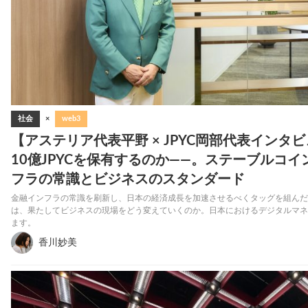
社会
×
web3
【アステリア代表平野 × JPYC岡部代表イン
10億JPYCを保有するのか――。ステーブルコ
フラの常識とビジネスのスタンダード
金融インフラの常識を刷新し、日本の経済成長を加速させるべくタッグを組んだ両
は、果たしてビジネスの現場をどう変えていくのか。日本におけるデジタルマネー
ます。
香川妙美