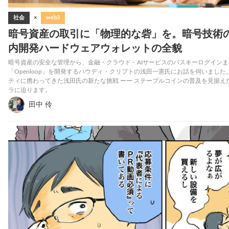
社会
×
web3
暗号資産の取引に「物理的な砦」を。暗号技術
内開発ハードウェアウォレットの全貌
暗号資産の安全な管理から、金融・クラウド・AIサービスのパスキーログイン
「Openloop」を開発するハウディ・クリプトの浅田一憲氏にお話を伺いました
ティに携わってきた浅田氏の新たな挑戦 ーー ステーブルコインの普及を見据え
ラに迫ります。
田中 伶