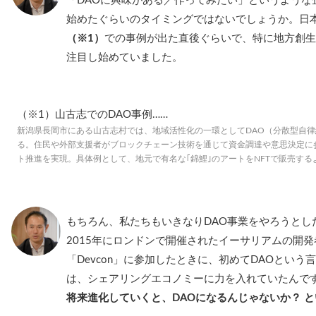
「DAOに興味がある／作ってみたい」というような
始めたぐらいのタイミングではないでしょうか。日本
（※1）
での事例が出た直後ぐらいで、特に地方創生
注目し始めていました。
（※1）山古志でのDAO事例……
新潟県長岡市にある山古志村では、地域活性化の一環としてDAO（分散型自
る。住民や外部支援者がブロックチェーン技術を通じて資金調達や意思決定に
ト推進を実現。具体例として、地元で有名な｢錦鯉｣のアートをNFTで販売す
もちろん、私たちもいきなりDAO事業をやろうとし
2015年にロンドンで開催されたイーサリアムの開
「Devcon」に参加したときに、初めてDAOとい
は、シェアリングエコノミーに力を入れていたんで
将来進化していくと、DAOになるんじゃないか？ 