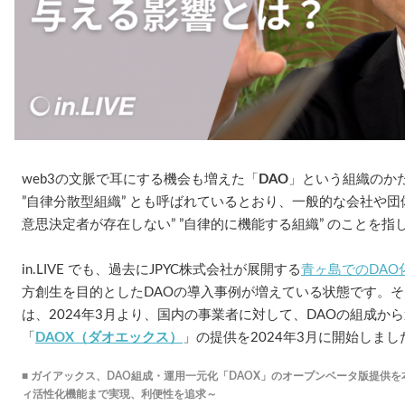
web3の文脈で耳にする機会も増えた「
DAO
」という組織のか
”自律分散型組織” とも呼ばれているとおり、一般的な会社や団
意思決定者が存在しない” ”自律的に機能する組織” のことを指
in.LIVE でも、過去にJPYC株式会社が展開する
青ヶ島でのDAO
方創生を目的としたDAOの導入事例が増えている状態です。
は、2024年3月より、国内の事業者に対して、DAOの組成か
「
DAOX（ダオエックス）
」の提供を2024年3月に開始しまし
■ ガイアックス、DAO組成・運用一元化「DAOX」のオープンベータ版提供を
ィ活性化機能まで実現、利便性を追求～