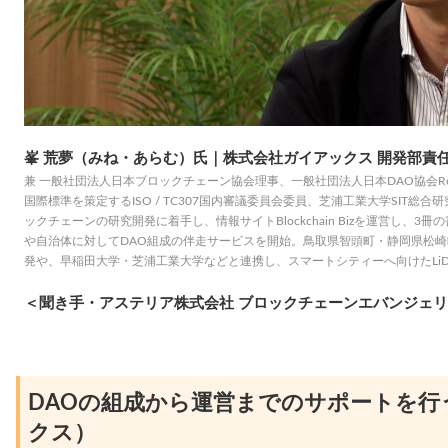
峯 荒夢（みね・あらむ）氏｜株式会社ガイアックス 開発部責任者 Chie
兼 一般社団法人日本ブロックチェーン協会理事、一般社団法人日本DAO協会Represe
国際標準を策定するISO / TC307国内審議委員会委員、芝浦工業大学SIT総合
ックチェーンの研究開発に着手し、情報サイトBlockchain Bizを運営し、3
や自治体に対してDAO組成の伴走サービスを開始。鳥取県智頭町・静岡県松崎
発や、早稲田大学・芝浦工業大学などと連携し、スマートシティーへ向けたLi
＜聞き手・アステリア株式会社 ブロックチェーンエバンジェリ
DAOの組成から運営までのサポートを行
クス）