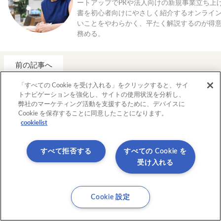
ートアップでPRや法人向けの新規事業立ち上
書を初心者向けにやさしく紹介するオンライ
いことをやわらかく、平たく解説するのが得
務める。
前の記事へ
「すべての Cookie を受け入れる」をクリックすると、サイ
おすすめの記事
トナビゲーションを強化し、サイトの使用状況を分析し、
弊社のマーケティング活動を支援するために、デバイスに
Cookie を保存することに同意したことになります。
cookielist
すべて拒否する
すべての Cookie を
受け入れる
Cookie 設定
バーチャルは「偽物」ではなく「本質」？ア
アナログな
イデアを具現化するMR専門工房 HoloDive に
ルファース
行ってきた！
「TANOM