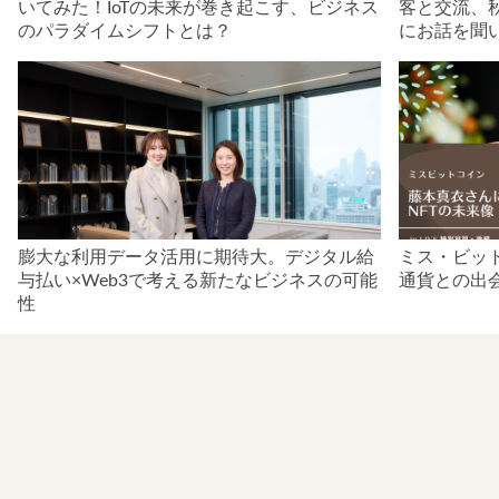
いてみた！IoTの未来が巻き起こす、ビジネス
客と交流、
のパラダイムシフトとは？
にお話を聞
膨大な利用データ活用に期待大。デジタル給
ミス・ビッ
与払い×Web3で考える新たなビジネスの可能
通貨との出
性