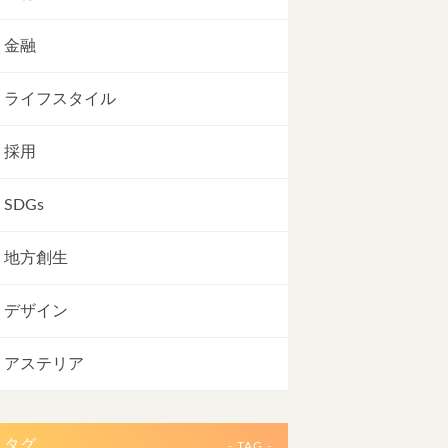
金融
ライフスタイル
採用
SDGs
地方創生
デザイン
アステリア
タグ
- TAG -