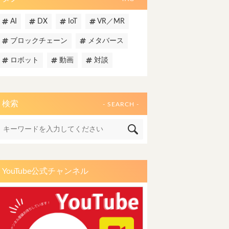
AI
DX
IoT
VR／MR
ブロックチェーン
メタバース
ロボット
動画
対談
検索
- SEARCH -
YouTube公式チャンネル