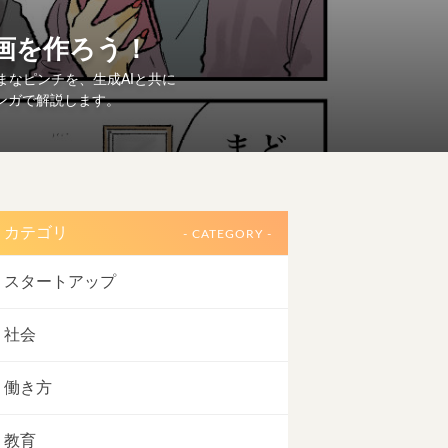
動画を作ろう！
まなピンチを、生成AIと共に
マンガで解説します。
カテゴリ
- CATEGORY -
スタートアップ
社会
働き方
教育