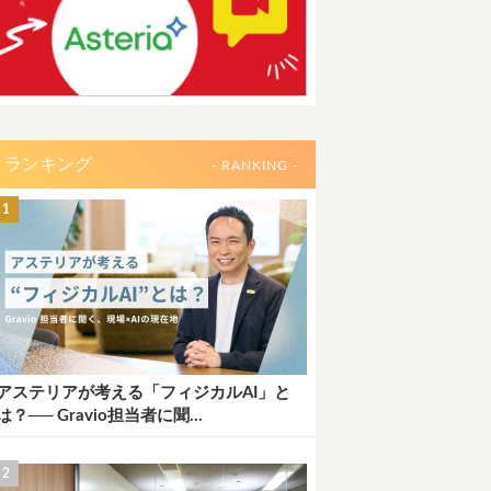
ランキング
- RANKING -
アステリアが考える「フィジカルAI」と
は？── Gravio担当者に聞...