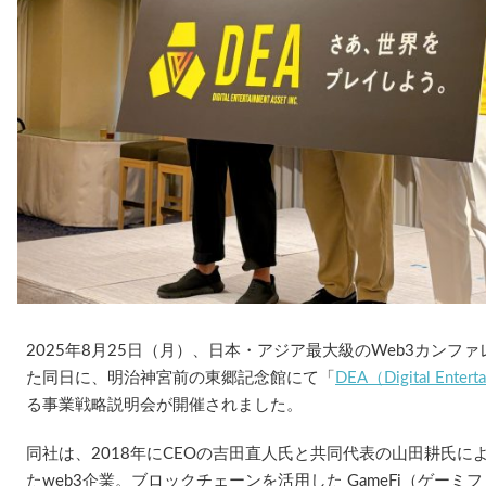
2025年8月25日（月）、日本・アジア最大級のWeb3カンファレ
た同日に、明治神宮前の東郷記念館にて「
DEA（Digital Enterta
る事業戦略説明会が開催されました。
同社は、2018年にCEOの吉田直人氏と共同代表の山田耕氏
たweb3企業。ブロックチェーンを活用した GameFi（ゲー