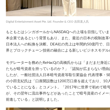
Digital Entertainment Asset Pte. Ltd. Founder & CEO 吉田直人氏
もともとはシンガポールからNASDAQへの上場を目指してい
本企業であるという背景もあり、また、最近の日本の税制改革
日本法人への転換を決断。DEA社の売上は年間約50億円で、
界とブロックチェーン技術の融合による新しいビジネスモデル
モデレーターを務めたReHacQの高橋氏からは「まだまだ身
たちが暗号資産を持っているのか？」「認知が広まらない理由
したが、一般社団法人日本暗号資産等取引業協会 代表理事・S
の小田玄紀氏は「口座開設数は1200万口座を超えており、1
ていることになる」とコメント。「2017年に世界で初めて暗
が、その翌年に流出事件などがあったことで暗号資産のイメー
前進している」と説明しました。