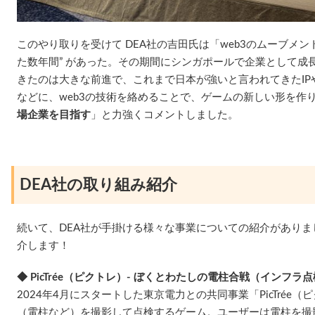
このやり取りを受けて DEA社の吉田氏は「web3のムーブメン
た数年間” があった。その期間にシンガポールで企業として成
きたのは大きな前進で、これまで日本が強いと言われてきたIP
などに、web3の技術を絡めることで、ゲームの新しい形を作
場企業を目指す
」と力強くコメントしました。
DEA社の取り組み紹介
続いて、DEA社が手掛ける様々な事業についての紹介があり
介します！
◆ PicTrée（ピクトレ）- ぼくとわたしの電柱合戦（インフラ
2024年4月にスタートした東京電力との共同事業「PicTrée
（電柱など）を撮影して点検するゲーム。ユーザーは電柱を撮