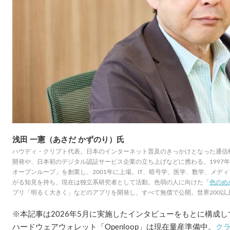
浅田 一憲（あさだ かずのり）氏
ハウディ・クリプト代表。日本のインターネット普及のきっかけとなった通信機器
開発や、日本初のデジタル認証サービス企業の立ち上げなどに携わる。1997
オープンループ」を創業し、2001年に上場。IT、暗号学、医学、数学、メデ
がる知見を持ち、現在は独立系研究者として活動。色弱の人に向けた「
色のめ
プリ「明るく大きく」などのアプリを開発し、すべて無償で公開。世界200以
※本記事は2026年5月に実施したインタビューをもとに構成
ハードウェアウォレット「Openloop」は現在量産準備中。
ク