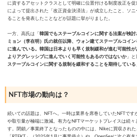
に資するアセットクラスとして明確に位置付ける制度改正を促
によって提出された「改正資金決済法」が成立したこと、ソニー
ることを発表したことなどが話題に挙がりました。
一方、高氏は「
韓国でもステーブルコインに関する法案が検討
ミョン（李在明）氏の就任以降、ウォン建てステーブルコイン
に進んでいる。韓国は日本よりも早く規制緩和が進む可能性が
よりアグレッシブに進んでいく可能性もあるのではないか
」と
ステーブルコインに関する規制を緩和することを期待している
NFT市場の動向は？
続いての話題は、NFTへ。一時は業界を席巻していたNFTです
や取引量が極端に激減。有力なNFTマーケットプレイスは続々
す。閉鎖／事業終了となったものの中には、Nikeに買収され
「RTFKT」（2025年1月に事業停止）や、OpenSeaに次ぐ有