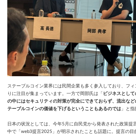
ステーブルコイン業界には民間企業も多く参入しており、フィ
りに注目が集まっています。一方で岡部氏は「
ビジネスとして
の中にはセキュリティの対策が完全にできておらず、流出など
テーブルコインの価値を下げるということもあるのでは
」と指
日本の状況としては、今年5月に自民党から発表された政策提言
中で「web3提言2025」が明示されたことも話題に。提言の