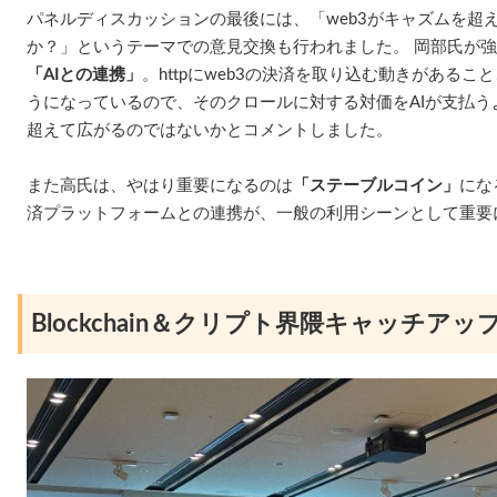
パネルディスカッションの最後には、「web3がキャズムを超
か？」というテーマでの意見交換も行われました。 岡部氏が
「AIとの連携」
。httpにweb3の決済を取り込む動きがあるこ
うになっているので、そのクロールに対する対価をAIが支払
超えて広がるのではないかとコメントしました。
また高氏は、やはり重要になるのは
「ステーブルコイン」
にな
済プラットフォームとの連携が、一般の利用シーンとして重要
Blockchain＆クリプト界隈キャッチア