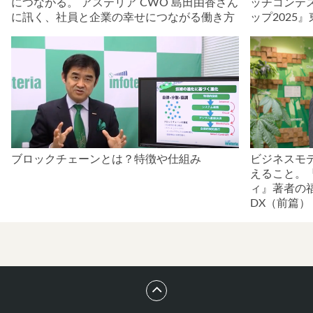
につながる。 アステリア CWO 島田由香さん
ッチコンテ
に訊く、社員と企業の幸せにつながる働き方
ップ2025
ブロックチェーンとは？特徴や仕組み
ビジネスモ
えること。
ィ』著者の
DX（前篇）