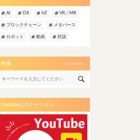
AI
DX
IoT
VR／MR
ブロックチェーン
メタバース
ロボット
動画
対談
検索
- SEARCH -
YouTube公式チャンネル