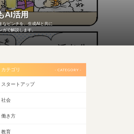
もAI活用
まなピンチを、生成AIと共に
マンガで解説します。
カテゴリ
- CATEGORY -
スタートアップ
社会
働き方
教育