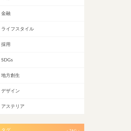
金融
ライフスタイル
採用
SDGs
地方創生
デザイン
アステリア
タグ
- TAG -