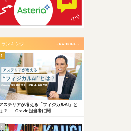
ランキング
- RANKING -
アステリアが考える「フィジカルAI」と
は？── Gravio担当者に聞...